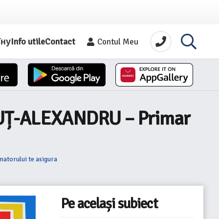
їну
Info utile
Contact
Contul Meu
NUȚ-ALEXANDRU – Primar
torului te asigura
Pe același subiect