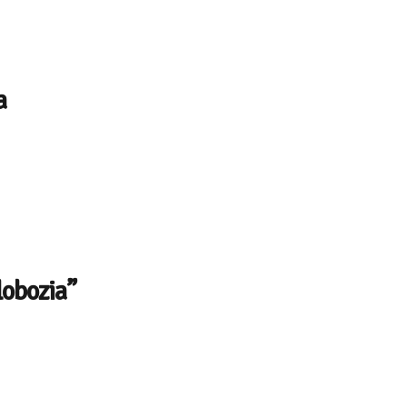
a
lobozia”