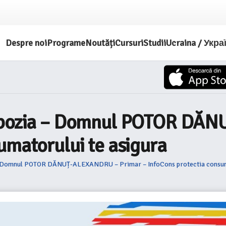
Despre noi
Programe
Noutăți
Cursuri
Studii
Ucraina / Укра
Slobozia – Domnul POTOR DĂ
umatorului te asigura
 – Domnul POTOR DĂNUȚ-ALEXANDRU – Primar – InfoCons protectia consuma