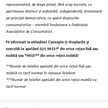
reprezentativă, de drept privat, fără scop lucrativ, cu
patrimoniu distinct și indivizibil, independentă, întemeiată
pe principii democratice, ce apără drepturile
consumatorilor – membră fondatoare a Federației
Asociațiilor de Consumatori.
Fii informat! Ia atitudine! Cunoaște-ți drepturile și
exercită-le apelând 021 9615!* din orice rețea fixă sau
mobilă sau *9615** din orice rețea mobilă!
**Număr de telefon apelabil din orice rețea fixă sau
mobilă cu tarif normal în rețeaua Telekom
***Număr de telefon apelabil din orice rețea mobilă cu
tarif normal