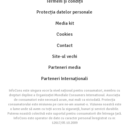
Termeni și condiții
Protecția datelor personale
Media kit
Cookies
Contact
Site-ul vechi
Parteneri media
Parteneri Internaționali
InfoCons este singura voce la nivel național pentru consumatori, membru cu
drepturi depline a Organizației Mondiale Consumers International. Asociația
de consumatori este necesară acum, mai mult ca niciodată. Protecția
consumatorului este misiunea pe care ne-am asumat-o. Viziunea noastră este
o lume unde să avem cu toții acces la siguranță, bunuri și servicii durabile.
Puterea noastră colectivă este suportul pentru consumatorii din întreaga țară.
InfoCons este operator de date cu caracter personal înregistrat cu nr.
12617/05.10.2009