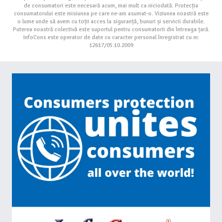
de consumatori este necesară acum, mai mult ca niciodată. Protecția
consumatorului este misiunea pe care ne-am asumat-o. Viziunea noastră este
o lume unde să avem cu toții acces la siguranță, bunuri și servicii durabile.
Puterea noastră colectivă este suportul pentru consumatorii din întreaga țară.
InfoCons este operator de date cu caracter personal înregistrat cu nr.
12617/05.10.2009