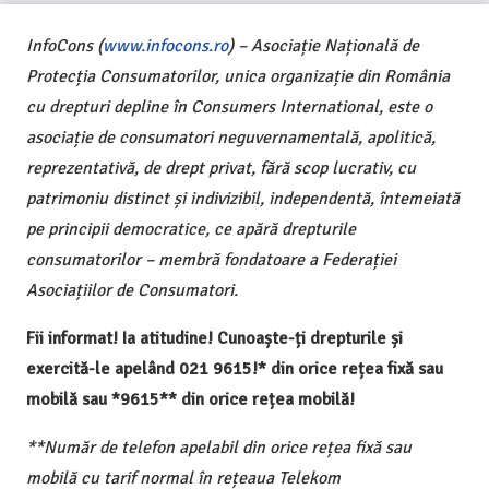
InfoCons (
www.infocons.ro
) – Asociație Națională de
Protecția Consumatorilor, unica organizație din România
cu drepturi depline în Consumers International, este o
asociație de consumatori neguvernamentală, apolitică,
reprezentativă, de drept privat, fără scop lucrativ, cu
patrimoniu distinct și indivizibil, independentă, întemeiată
pe principii democratice, ce apără drepturile
consumatorilor – membră fondatoare a Federației
Asociațiilor de Consumatori.
Fii informat! Ia atitudine! Cunoaște-ți drepturile și
exercită-le apelând 021 9615!* din orice rețea fixă sau
mobilă sau *9615** din orice rețea mobilă!
**Număr de telefon apelabil din orice rețea fixă sau
mobilă cu tarif normal în rețeaua Telekom