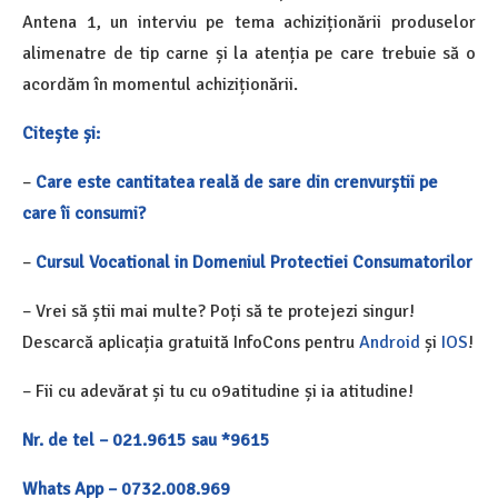
Antena 1, un interviu pe tema achiziționării produselor
alimenatre de tip carne și la atenția pe care trebuie să o
acordăm în momentul achiziționării.
Citește și:
–
Care este cantitatea reală de sare din crenvurștii pe
care îi consumi?
–
Cursul Vocational in Domeniul Protectiei Consumatorilor
– Vrei să știi mai multe? Poți să te protejezi singur!
Descarcă aplicația gratuită InfoCons pentru
Android
și
IOS
!
– Fii cu adevărat și tu cu o9atitudine și ia atitudine!
Nr. de tel – 021.9615 sau *9615
Whats App – 0732.008.969