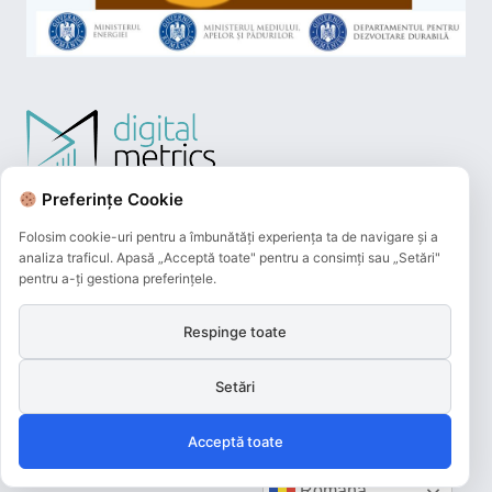
Preferințe Cookie
Folosim cookie-uri pentru a îmbunătăți experiența ta de navigare și a
analiza traficul. Apasă „Acceptă toate" pentru a consimți sau „Setări"
pentru a-ți gestiona preferințele.
Respinge toate
Plățile online efectuate pe acest site
sunt procesate de către Netopia Payments
Setări
și beneficiază de 3D-Secure.
Acceptă toate
Română