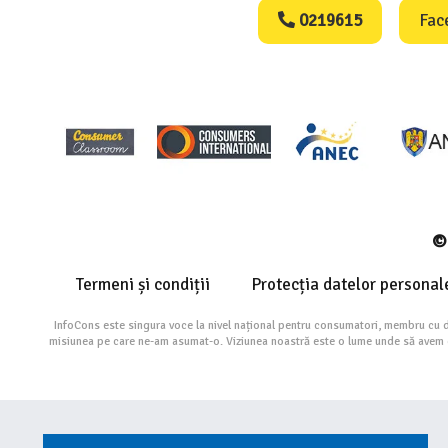
0219615
Fac
© 
Termeni și condiții
Protecția datelor personal
InfoCons este singura voce la nivel național pentru consumatori, membru cu 
misiunea pe care ne-am asumat-o. Viziunea noastră este o lume unde să avem cu 