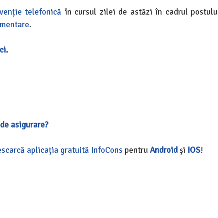
venție telefonică
în cursul zilei de astăzi în cadrul postulu
limentare
.
ci.
l de asigurare?
scarcă aplicația gratuită InfoCons
pentru
Android
și
IOS
!