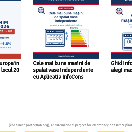
Europa in
Cele mai bune masini de
Ghid Inf
locul 20
spalat vase independente
alegi ma
cu Aplicatia InfoCons
ion
(consumer-protection.org), an international project for emergency consumer ph