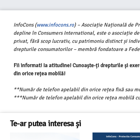
InfoCons (
www.infocons.ro
) – Asociație Națională de P
depline în Consumers International, este o asociație d
privat, fără scop lucrativ, cu patrimoniu distinct și ind
drepturile consumatorilor – membră fondatoare a Feder
Fii informat! Ia atitudine! Cunoaște-ți drepturile și ex
din orice rețea mobilă!
**Număr de telefon apelabil din orice rețea fixă sau m
***Număr de telefon apelabil din orice rețea mobilă cu
Te-ar putea interesa și