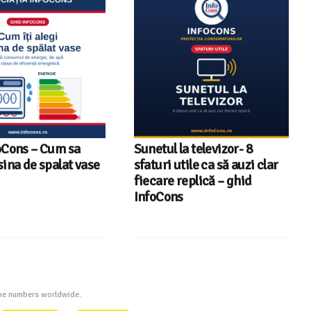
oCons – Cum sa
Sunetul la televizor- 8
sina de spalat vase
sfaturi utile ca să auzi clar
fiecare replică – ghid
InfoCons
one numbers worldwide.