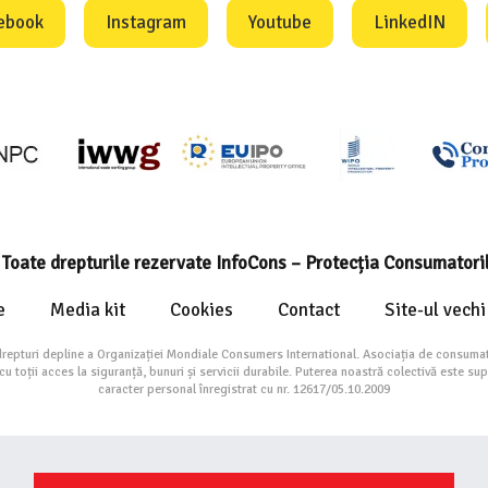
ebook
Instagram
Youtube
LinkedIN
Toate drepturile rezervate InfoCons – Protecția Consumatori
e
Media kit
Cookies
Contact
Site-ul vechi
drepturi depline a Organizației Mondiale Consumers International. Asociația de consumat
toții acces la siguranță, bunuri și servicii durabile. Puterea noastră colectivă este su
caracter personal înregistrat cu nr. 12617/05.10.2009