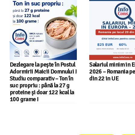
Dezlegare la pește în Postul
Salariul minim in 
Adormirii Maicii Domnului !
2026 – Romania pe 
Studiu comparativ – Ton în
din 22 in UE
suc propriu : până la 27 g
proteine și doar 122 kcal la
100 grame !
Consumers Protect