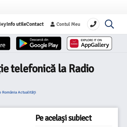
їну
Info utile
Contact
Contul Meu
ie telefonică la Radio
io România Actualități
Pe același subiect