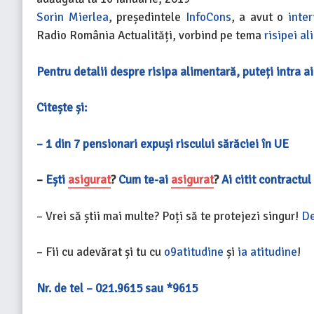
Sorin Mierlea
, președintele
InfoCons
, a avut o
inter
Radio România Actualități, vorbind pe tema
risipei a
Pentru detalii despre risipa alimentară, puteți intra ai
Citește și:
– 1 din 7 pensionari expuși riscului sărăciei în UE
–
Ești
asigurat
?
Cum te-ai
asigurat
?
Ai citit contractu
– Vrei să știi mai multe? Poți să te protejezi singur!
De
– Fii cu adevărat și tu cu
o9atitudine
și
ia atitudine
!
Nr. de tel – 021.9615 sau *9615