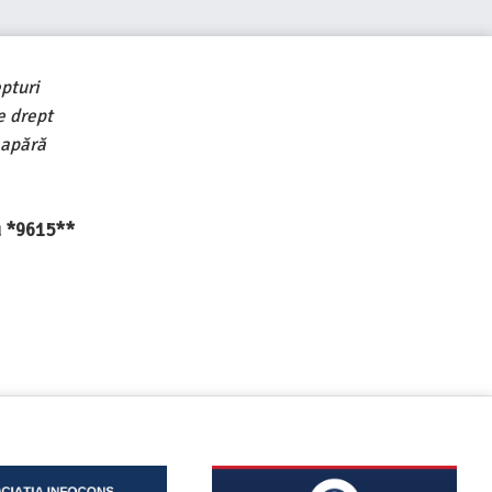
pturi
e drept
 apără
au *9615**