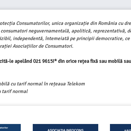
rotecția Consumatorilor, unica organizație din România cu dre
e consumatori neguvernamentală, apolitică, reprezentativă, d
ivizibil, independentă, întemeiată pe principii democratice, ce
ației Asociațiilor de Consumatori.
ercită-le apelând 021 9615!* din orice rețea fixă sau mobilă s
obilă cu tarif normal în rețeaua Telekom
 tarif normal