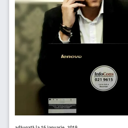
adăugată la
16 ianuarie, 2019