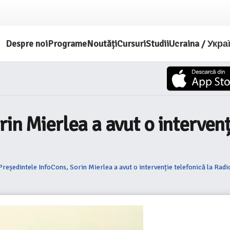
Despre noi
Programe
Noutăți
Cursuri
Studii
Ucraina / Укра
in Mierlea a avut o intervenț
Președintele InfoCons, Sorin Mierlea a avut o intervenție telefonică la Rad