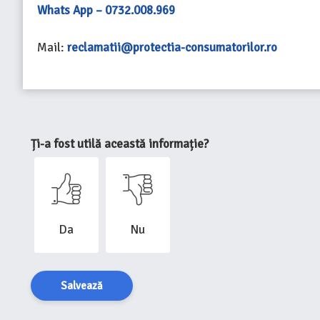
Whats App – 0732.008.969
Mail:
reclamatii@protectia-consumatorilor.ro
Ți-a fost utilă această informație?
Da
Nu
Salvează