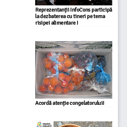
Reprezentanții InfoCons participă
la dezbaterea cu tineri pe tema
risipei alimentare !
Acordă atenție congelatorului!