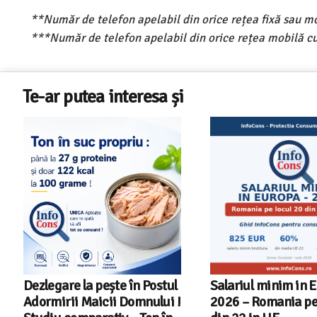
**Număr de telefon apelabil din orice rețea fixă sau m
***Număr de telefon apelabil din orice rețea mobilă cu
Te-ar putea interesa și
Salariul minim in Europa in
Cele mai bune masi
2026 – Romania pe locul 20
spalat vase indep