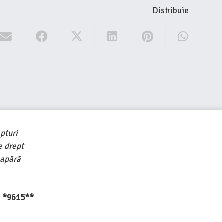
Distribuie
pturi
e drept
 apără
au *9615**