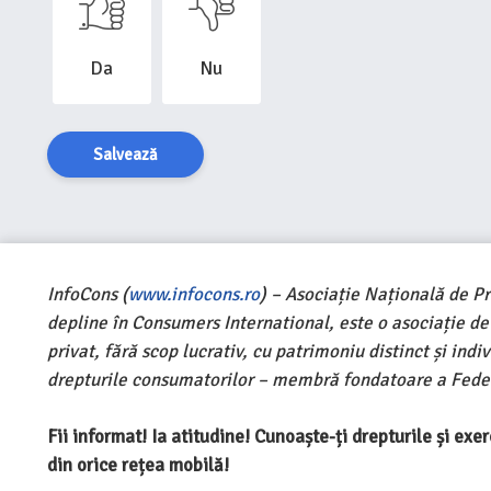
Da
Nu
Salvează
InfoCons (
www.infocons.ro
) – Asociație Națională de P
depline în Consumers International, este o asociație d
privat, fără scop lucrativ, cu patrimoniu distinct și ind
drepturile consumatorilor – membră fondatoare a Feder
Fii informat! Ia atitudine! Cunoaște-ți drepturile și ex
din orice rețea mobilă!