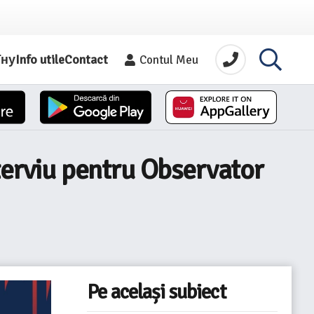
їну
Info utile
Contact
Contul Meu
nterviu pentru Observator
Pe același subiect