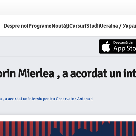
Despre noi
Programe
Noutăți
Cursuri
Studii
Ucraina / Укра
rin Mierlea , a acordat un i
a , a acordat un interviu pentru Observator Antena 1