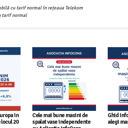
obilă cu tarif normal în rețeaua Telekom
 tarif normal
ni de
Ghid InfoCons – Cum sa
Sunetul l
endente
alegi masina de spalat vase
sfaturi u