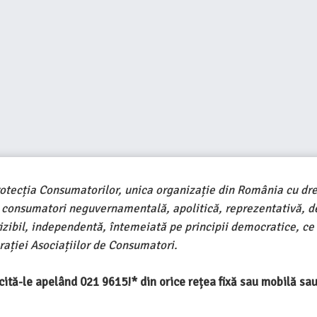
rotecția Consumatorilor, unica organizație din România cu dre
e consumatori neguvernamentală, apolitică, reprezentativă, d
ivizibil, independentă, întemeiată pe principii democratice, ce
ației Asociațiilor de Consumatori.
ercită-le apelând 021 9615!* din orice rețea fixă sau mobilă s