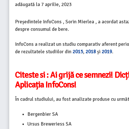
adăugată la
7 aprilie, 2023
Președintele InfoCons , Sorin Mierlea , a acordat asta
despre consumul de bere.
InfoCons a realizat un studiu comparativ aferent peri
de rezultatele studiilor din
2015
,
2018
și
2019
.
Citeste si :
Ai grijă ce semnezi! Dicț
Aplicația InfoCons!
În cadrul studiului, au fost analizate produse cu următ
Bergenbier SA
Ursus Breweriess SA