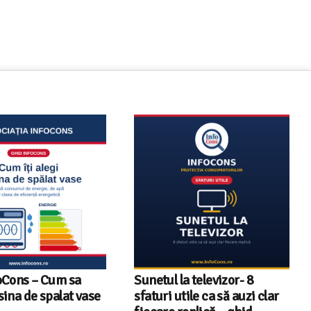
a televizor- 8
Televizoare Toshiba în
tile ca să auzi clar
România – gama de modele,