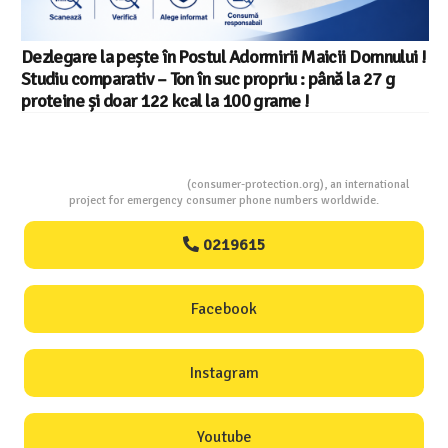
Dezlegare la pește în Postul Adormirii Maicii Domnului !
Studiu comparativ – Ton în suc propriu : până la 27 g
proteine și doar 122 kcal la 100 grame !
Consumers Protection
(consumer-protection.org), an international
project for emergency consumer phone numbers worldwide.
0219615
Facebook
Instagram
Youtube