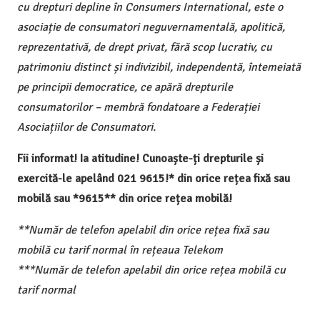
cu drepturi depline în Consumers International, este o
asociație de consumatori neguvernamentală, apolitică,
reprezentativă, de drept privat, fără scop lucrativ, cu
patrimoniu distinct și indivizibil, independentă, întemeiată
pe principii democratice, ce apără drepturile
consumatorilor – membră fondatoare a Federației
Asociațiilor de Consumatori.
Fii informat! Ia atitudine! Cunoaște-ți drepturile și
exercită-le apelând 021 9615!* din orice rețea fixă sau
mobilă sau *9615** din orice rețea mobilă!
**Număr de telefon apelabil din orice rețea fixă sau
mobilă cu tarif normal în rețeaua Telekom
***Număr de telefon apelabil din orice rețea mobilă cu
tarif normal