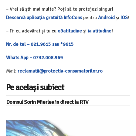
– Vrei să știi mai multe? Poți să te protejezi singur!
Descarcă aplicația gratuită InfoCons
pentru
Android
și
IOS
!
– Fii cu adevărat și tu cu
o9atitudine
și
ia atitudine
!
Nr. de tel – 021.9615 sau *9615
Whats App – 0732.008.969
Mail:
reclamatii@protectia-consumatorilor.ro
Pe același subiect
Domnul Sorin Mierlea in direct la RTV