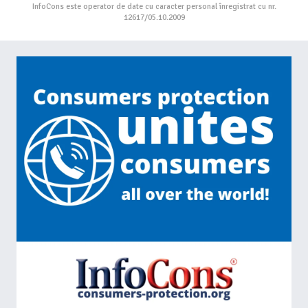
InfoCons este operator de date cu caracter personal înregistrat cu nr.
12617/05.10.2009