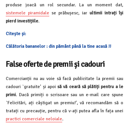
produse joacă un rol secundar. La un moment dat,
sistemele piramidale
se prăbușesc, iar
ultimii intrați își
pierd investițiile
.
Citește și:
Călătoria bananelor : din pământ până la tine acasă !!
False oferte de premii și cadouri
Comercianții nu au voie să facă publicitate la premii sau
cadouri `gratuite’ și apoi
să vă ceară să plătiți pentru a le
primi
. Dacă primiți o scrisoare sau un e-mail care spune
`Felicitări, ați câștigat un premiu!’, vă recomandăm să o
tratați cu precauție, pentru că v-ați putea afla în fața unei
practici comerciale neloiale
.