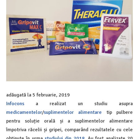
adăugată la
5 februarie, 2019
Infocons
a realizat un studiu asupra
medicamentelor
/
suplimentelor alimentare
tip pulbere
pentru soluție orală și a suplimentelor alimentare
împotriva răcelii și gripei, comparând rezultatele cu cele
obținute în urma
studiului din 2018
. Au fost analizate 20