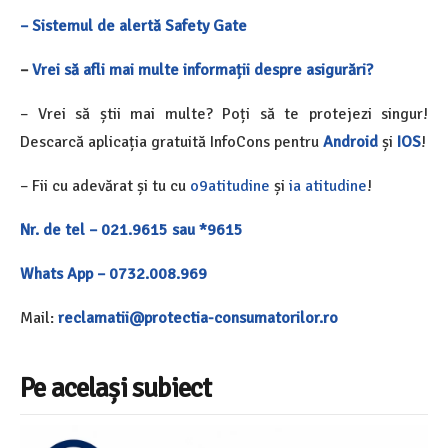
– Sistemul de alertă Safety Gate
–
Vrei să afli mai multe informații despre asigurări?
– Vrei să știi mai multe? Poți să te protejezi singur!
Descarcă aplicația gratuită InfoCons pentru
Android
și
IOS
!
– Fii cu adevărat și tu cu
o9atitudine
și
ia atitudine
!
Nr. de tel – 021.9615 sau *9615
Whats App – 0732.008.969
Mail:
reclamatii@protectia-consumatorilor.ro
Pe același subiect