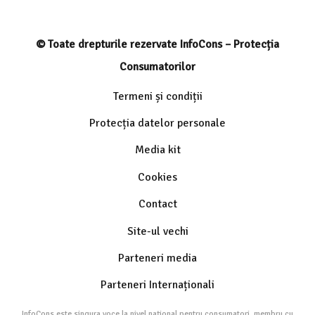
© Toate drepturile rezervate InfoCons – Protecția
Consumatorilor
Termeni și condiții
Protecția datelor personale
Media kit
Cookies
Contact
Site-ul vechi
Parteneri media
Parteneri Internaționali
InfoCons este singura voce la nivel național pentru consumatori, membru cu