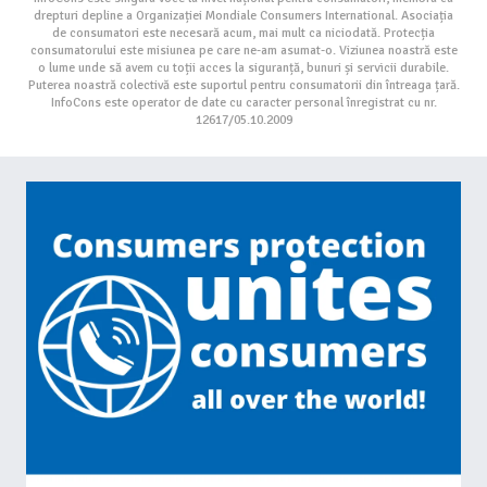
drepturi depline a Organizației Mondiale Consumers International. Asociația
de consumatori este necesară acum, mai mult ca niciodată. Protecția
consumatorului este misiunea pe care ne-am asumat-o. Viziunea noastră este
o lume unde să avem cu toții acces la siguranță, bunuri și servicii durabile.
Puterea noastră colectivă este suportul pentru consumatorii din întreaga țară.
InfoCons este operator de date cu caracter personal înregistrat cu nr.
12617/05.10.2009