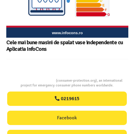
Consumers Protection
(consumer-protection.org), an international
project for emergency consumer phone numbers worldwide.
0219615
Facebook