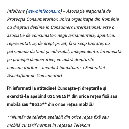
InfoCons (
www.infocons.ro
) – Asociație Națională de
Protecția Consumatorilor, unica organizație din România
cu drepturi depline în Consumers International, este o
asociație de consumatori neguvernamentală, apolitică,
reprezentativă, de drept privat, fără scop lucrativ, cu
patrimoniu distinct și indivizibil, independentă, întemeiată
pe principii democratice, ce apără drepturile
consumatorilor – membră fondatoare a Federației
Asociațiilor de Consumatori.
Fii informat! Ia atitudine! Cunoaște-ți drepturile și
exercită-le apelând 021 9615!* din orice rețea fixă sau
mobilă sau *9615** din orice rețea mobilă!
**Număr de telefon apelabil din orice rețea fixă sau
mobilă cu tarif normal în rețeaua Telekom