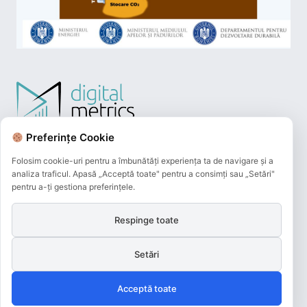
Preferințe Cookie
Folosim cookie-uri pentru a îmbunătăți experiența ta de navigare și a
analiza traficul. Apasă „Acceptă toate" pentru a consimți sau „Setări"
pentru a-ți gestiona preferințele.
Respinge toate
Plățile online efectuate pe acest site
sunt procesate de către Netopia Payments
Setări
și beneficiază de 3D-Secure.
Acceptă toate