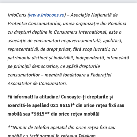
InfoCons (
www.infocons.ro
) – Asociație Națională de
Protecția Consumatorilor, unica organizație din România
cu drepturi depline în Consumers International, este o
asociație de consumatori neguvernamentală, apolitică,
reprezentativă, de drept privat, fără scop lucrativ, cu
patrimoniu distinct și indivizibil, independentă, întemeiată
pe principii democratice, ce apără drepturile
consumatorilor – membră fondatoare a Federației
Asociațiilor de Consumatori.
Fii informat! Ia atitudine! Cunoaște-ți drepturile și
exercită-le apelând 021 9615!* din orice rețea fixă sau
mobilă sau *9615** din orice rețea mobilă!
**Număr de telefon apelabil din orice rețea fixă sau
mobilă cu tarif normal în rețeaua Telekom