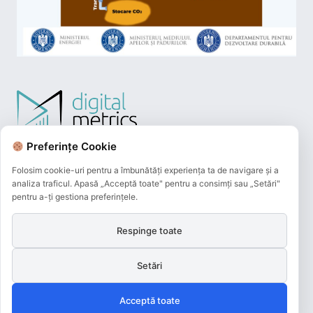
Preferințe Cookie
Folosim cookie-uri pentru a îmbunătăți experiența ta de navigare și a
analiza traficul. Apasă „Acceptă toate" pentru a consimți sau „Setări"
pentru a-ți gestiona preferințele.
Respinge toate
Plățile online efectuate pe acest site
sunt procesate de către Netopia Payments
Setări
și beneficiază de 3D-Secure.
Acceptă toate