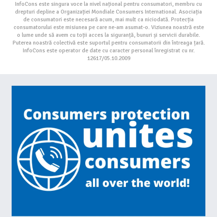
InfoCons este singura voce la nivel național pentru consumatori, membru cu
drepturi depline a Organizației Mondiale Consumers International. Asociația
de consumatori este necesară acum, mai mult ca niciodată. Protecția
consumatorului este misiunea pe care ne-am asumat-o. Viziunea noastră este
o lume unde să avem cu toții acces la siguranță, bunuri și servicii durabile.
Puterea noastră colectivă este suportul pentru consumatorii din întreaga țară.
InfoCons este operator de date cu caracter personal înregistrat cu nr.
12617/05.10.2009