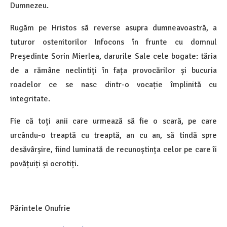
Dumnezeu.
Rugăm pe Hristos să reverse asupra dumneavoastră, a
tuturor ostenitorilor Infocons în frunte cu domnul
Președinte Sorin Mierlea, darurile Sale cele bogate: tăria
de a rămâne neclintiți în fața provocărilor și bucuria
roadelor ce se nasc dintr-o vocație împlinită cu
integritate.
Fie că toți anii care urmează să fie o scară, pe care
urcându-o treaptă cu treaptă, an cu an, să tindă spre
desăvârșire, fiind luminată de recunoștința celor pe care îi
povățuiți și ocrotiți.
Părintele Onufrie