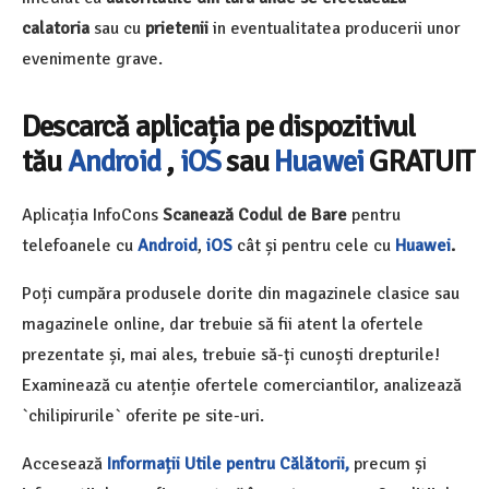
calatoria
sau cu
prietenii
in eventualitatea producerii unor
evenimente grave.
Descarcă aplicația pe dispozitivul
tău
Android
,
iOS
sau
Huawei
GRATUIT
Aplicația InfoCons
Scanează Codul de Bare
pentru
telefoanele cu
Android
,
iOS
cât și pentru cele cu
Huawei
.
Poți cumpăra produsele dorite din magazinele clasice sau
magazinele online, dar trebuie să fii atent la ofertele
prezentate și, mai ales, trebuie să-ți cunoști drepturile!
Examinează cu atenție ofertele comerciantilor, analizează
`chilipirurile` oferite pe site-uri.
Accesează
Informații Utile pentru Călătorii,
precum și