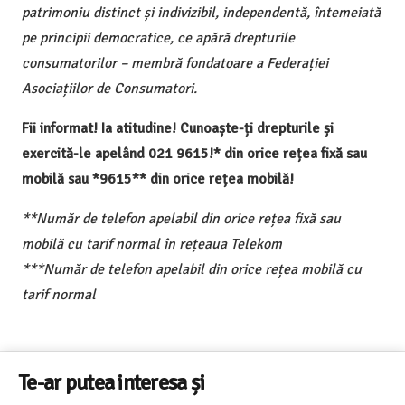
patrimoniu distinct și indivizibil, independentă, întemeiată
pe principii democratice, ce apără drepturile
consumatorilor – membră fondatoare a Federației
Asociațiilor de Consumatori.
Fii informat! Ia atitudine! Cunoaște-ți drepturile și
exercită-le apelând 021 9615!* din orice rețea fixă sau
mobilă sau *9615** din orice rețea mobilă!
**Număr de telefon apelabil din orice rețea fixă sau
mobilă cu tarif normal în rețeaua Telekom
***Număr de telefon apelabil din orice rețea mobilă cu
tarif normal
Te-ar putea interesa și