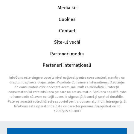
Media kit
Cookies
Contact
Site-ul vechi
Parteneri media
Parteneri Internaționali
InfoCons este singura voce la nivel național pentru consumatori, membru cu
drepturi depline a Organizației Mondiale Consumers International. Asociația
de consumatori este necesară acum, mai mult ca niciodată. Protecția
consumatorului este misiunea pe care ne-am asumat-o. Viziunea noastră este
o lume unde să avem cu toții acces la siguranță, bunuri și servicii durabile.
Puterea noastră colectivă este suportul pentru consumatorii din întreaga țară.
InfoCons este operator de date cu caracter personal înregistrat cu nr.
12617/05.10.2009