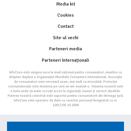
Media kit
Cookies
Contact
Site-ul vechi
Parteneri media
Parteneri Internaționali
InfoCons este singura voce la nivel național pentru consumatori, membru cu
drepturi depline a Organizației Mondiale Consumers International. Asociația
de consumatori este necesară acum, mai mult ca niciodată. Protecția
consumatorului este misiunea pe care ne-am asumat-o. Viziunea noastră este
o lume unde să avem cu toții acces la siguranță, bunuri și servicii durabile.
Puterea noastră colectivă este suportul pentru consumatorii din întreaga țară.
InfoCons este operator de date cu caracter personal înregistrat cu nr.
12617/05.10.2009