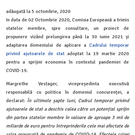
adăugată la
5 octombrie, 2020
In data de 02 Octombrie 2020, Comisia Europeană a trimis
statelor membre, spre consultare, un proiect de
propunere vizând prelungirea până la 30 iunie 2021 și
adaptarea domeniului de aplicare a
Cadrului temporar
privind ajutoarele de stat
adoptat la 19 martie 2020
pentru a sprijini economia în contextul pandemiei de
COVID-19.
Margrethe Vestager, vicepreședinta executivă
responsabilă cu politica în domeniul concurenței, a
declarat:
În ultimele șapte luni, Cadrul temporar privind
ajutoarele de stat a deschis calea către un potențial sprijin
din partea statelor membre în valoare de aproape 3 mii de
miliarde de euro pentru întreprinderile cele mai afectate de
criza provocată de pandemia de COVID-19.
Efectele crizei