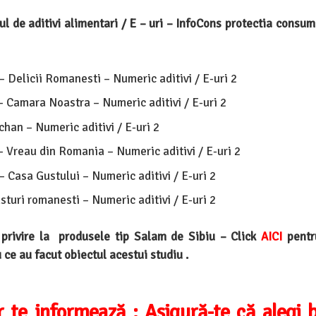
l de aditivi alimentari / E – uri – InfoCons protectia consuma
 Delicii Romanesti – Numeric aditivi / E-uri 2
– Camara Noastra – Numeric aditivi / E-uri 2
han – Numeric aditivi / E-uri 2
– Vreau din Romania – Numeric aditivi / E-uri 2
 Casa Gustului – Numeric aditivi / E-uri 2
turi romanesti – Numeric aditivi / E-uri 2
 privire la produsele tip Salam de Sibiu –
Click
AICI
pentr
 ce au facut obiectul acestui studiu .
r te informează :
Asigură-te că alegi 