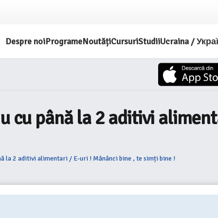
Despre noi
Programe
Noutăți
Cursuri
Studii
Ucraina / Укра
 cu până la 2 aditivi alimenta
 la 2 aditivi alimentari / E-uri ! Mănânci bine , te simți bine !