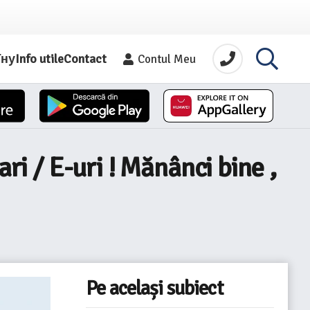
їну
Info utile
Contact
Contul Meu
ri / E-uri ! Mănânci bine ,
Pe același subiect