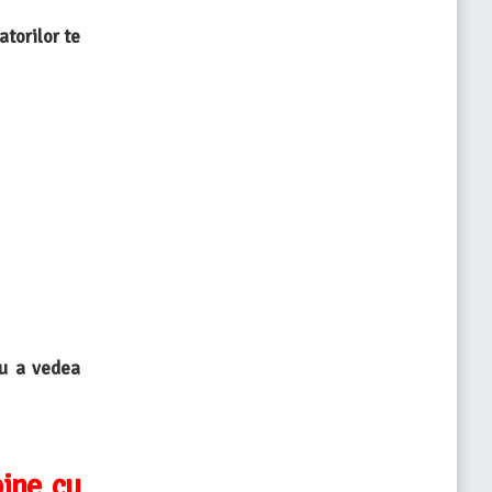
torilor te
u a vedea
bine cu