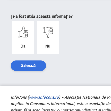
Ți-a fost utilă această informație?
Da
Nu
Salvează
InfoCons (
www.infocons.ro
) – Asociație Națională de P
depline în Consumers International, este o asociație d
privat, fără scop lucrativ, cu patrimoniu distinct și ind