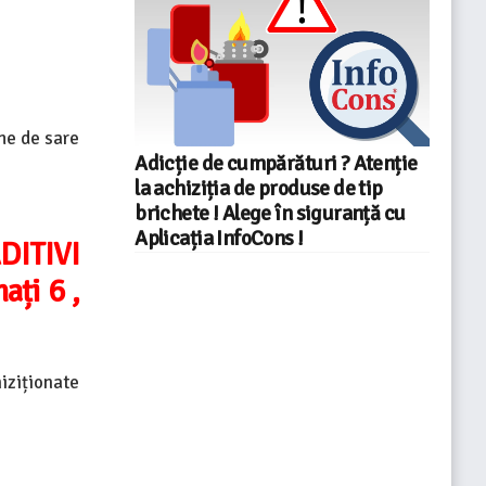
ame de sare
Adicție de cumpărături ? Atenție
la achiziția de produse de tip
brichete ! Alege în siguranță cu
Aplicația InfoCons !
ADITIVI
ați 6 ,
iziționate