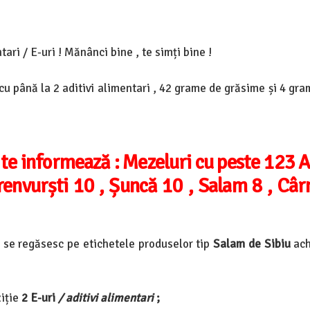
ari / E-uri ! Mănânci bine , te simți bine !
cu până la 2 aditivi alimentari , 42 grame de grăsime și 4 gr
 te informează :
Mezeluri cu peste 123 
renvurști 10 , Șuncă 10 , Salam 8 , Cârn
e se regăsesc pe etichetele produselor tip
Salam de Sibiu
ach
iție
2
E-uri
/ aditivi alimentari
;