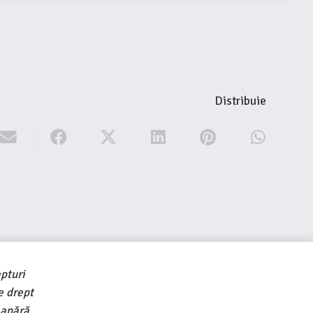
Distribuie
pturi
e drept
 apără