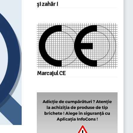
și zahăr !
Marcajul CE