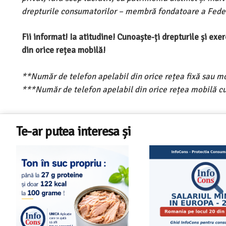
drepturile consumatorilor – membră fondatoare a Feder
Fii informat! Ia atitudine! Cunoaște-ți drepturile și ex
din orice rețea mobilă!
**Număr de telefon apelabil din orice rețea fixă sau m
***Număr de telefon apelabil din orice rețea mobilă cu
Te-ar putea interesa și