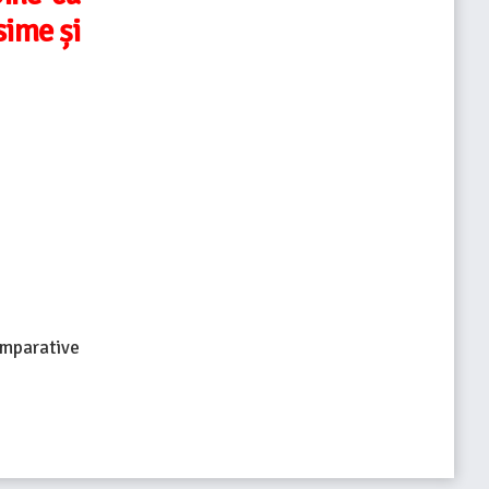
sime și
omparative