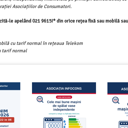
ației Asociațiilor de Consumatori.
ercită-le apelând 021 9615!* din orice rețea fixă sau mobilă s
obilă cu tarif normal în rețeaua Telekom
 tarif normal