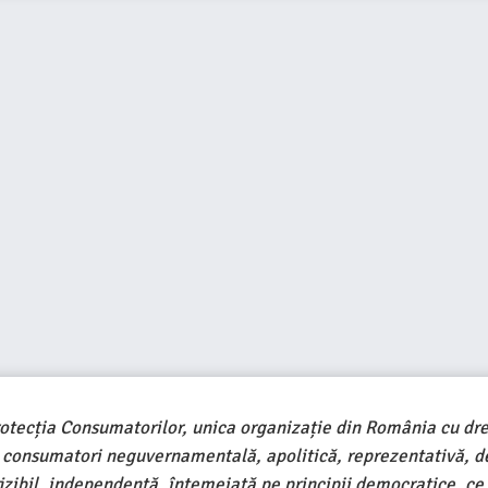
rotecția Consumatorilor, unica organizație din România cu dre
e consumatori neguvernamentală, apolitică, reprezentativă, d
ivizibil, independentă, întemeiată pe principii democratice, ce