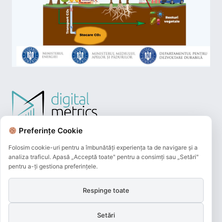
Preferințe Cookie
Folosim cookie-uri pentru a îmbunătăți experiența ta de navigare și a
analiza traficul. Apasă „Acceptă toate" pentru a consimți sau „Setări"
pentru a-ți gestiona preferințele.
Respinge toate
Plățile online efectuate pe acest site
sunt procesate de către Netopia Payments
Setări
și beneficiază de 3D-Secure.