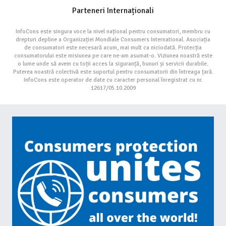
Parteneri Internaționali
InfoCons este singura voce la nivel național pentru consumatori, membru cu
drepturi depline a Organizației Mondiale Consumers International. Asociația
de consumatori este necesară acum, mai mult ca niciodată. Protecția
consumatorului este misiunea pe care ne-am asumat-o. Viziunea noastră este
o lume unde să avem cu toții acces la siguranță, bunuri și servicii durabile.
Puterea noastră colectivă este suportul pentru consumatorii din întreaga țară.
InfoCons este operator de date cu caracter personal înregistrat cu nr.
12617/05.10.2009