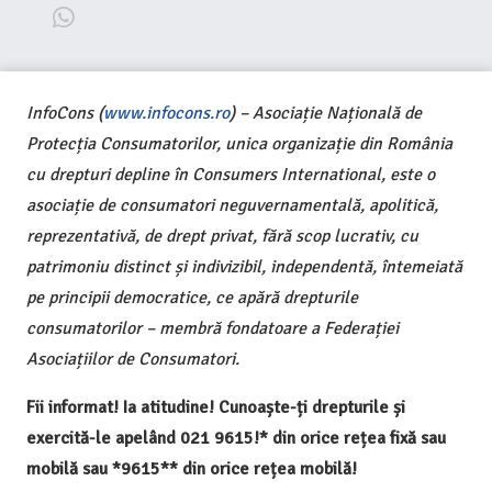
InfoCons (
www.infocons.ro
) – Asociație Națională de
Protecția Consumatorilor, unica organizație din România
cu drepturi depline în Consumers International, este o
asociație de consumatori neguvernamentală, apolitică,
reprezentativă, de drept privat, fără scop lucrativ, cu
patrimoniu distinct și indivizibil, independentă, întemeiată
pe principii democratice, ce apără drepturile
consumatorilor – membră fondatoare a Federației
Asociațiilor de Consumatori.
Fii informat! Ia atitudine! Cunoaște-ți drepturile și
exercită-le apelând 021 9615!* din orice rețea fixă sau
mobilă sau *9615** din orice rețea mobilă!