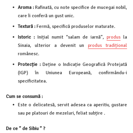
Aroma :
Rafinată, cu note specifice de mucegai nobil,
care îi conferă un gust unic.
Textură :
Fermă, specifică produselor maturate.
Istoric :
Inițial numit “salam de iarnă”,
produs
la
Sinaia, ulterior a devenit un
produs tradițional
românesc.
Protecție :
Deține o Indicație Geografică Protejată
(IGP) în Uniunea Europeană, confirmându-i
specificitatea.
Cum se consumă :
Este o delicatesă, servit adesea ca aperitiv, gustare
sau pe platouri de mezeluri, feliat subțire .
De ce ” de Sibiu ” ?