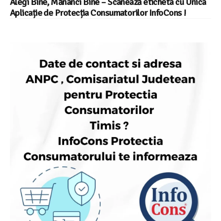
Alegi Bine, Mănânci Bine – Scanează eticheta cu Unica
Aplicație de Protecția Consumatorilor InfoCons !