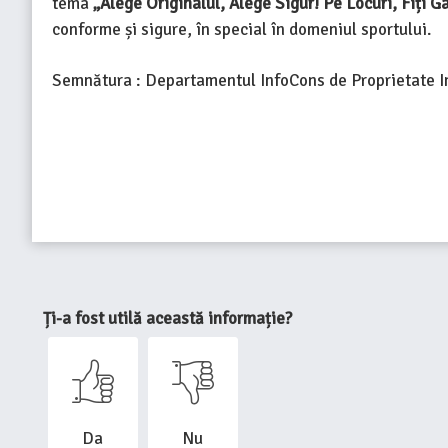
tema
„Alege Originalul, Alege Sigur! Pe Locuri, Fiți Ga
conforme și sigure, în special în domeniul sportului.
Semnătura : Departamentul InfoCons de Proprietate I
Ți-a fost utilă această informație?
Da
Nu