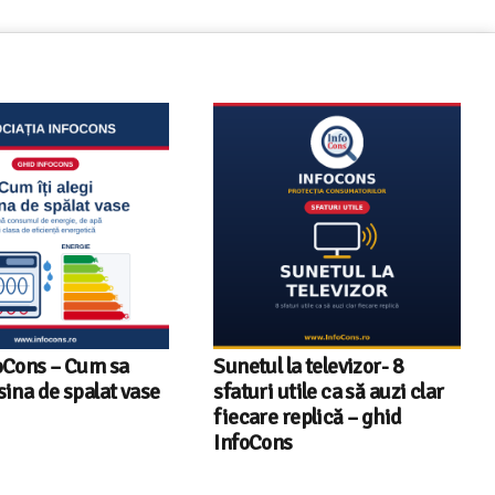
a televizor- 8
Televizoare Toshiba în
tile ca să auzi clar
România – gama de modele,
eplică – ghid
tehnologii și date statistice
InfoCons