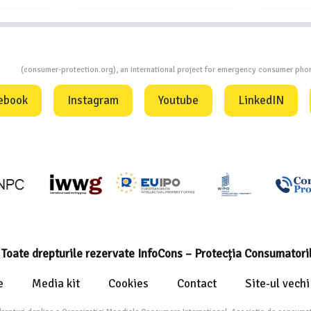
ion
(consumer-protection.org), an international project for emergency consumer ph
ebook
Instagram
Youtube
LinkedIN
Toate drepturile rezervate InfoCons – Protecția Consumatori
e
Media kit
Cookies
Contact
Site-ul vechi