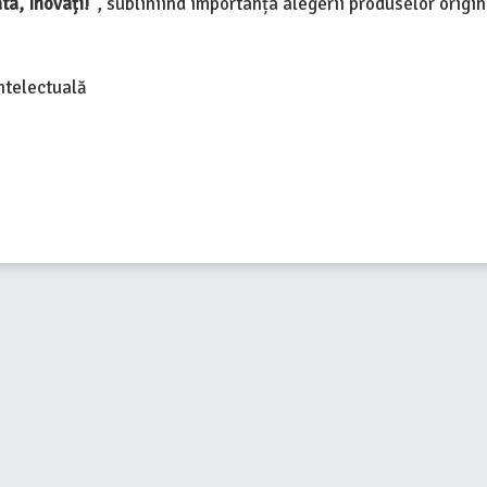
ta, Inovați!”
, subliniind importanța alegerii produselor origin
ntelectuală