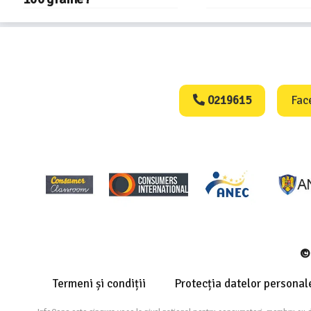
Consumers Protect
0219615
Fac
© 
Termeni și condiții
Protecția datelor personal