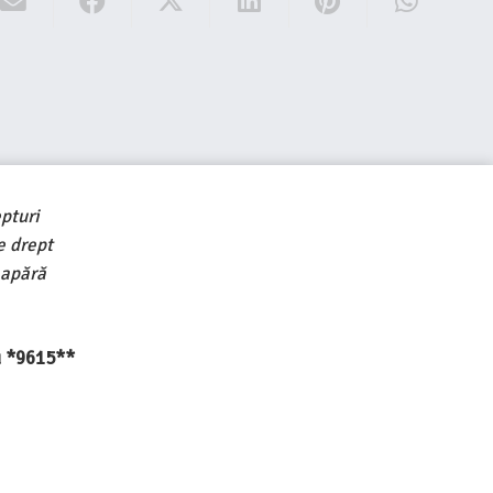
pturi
e drept
 apără
au *9615**