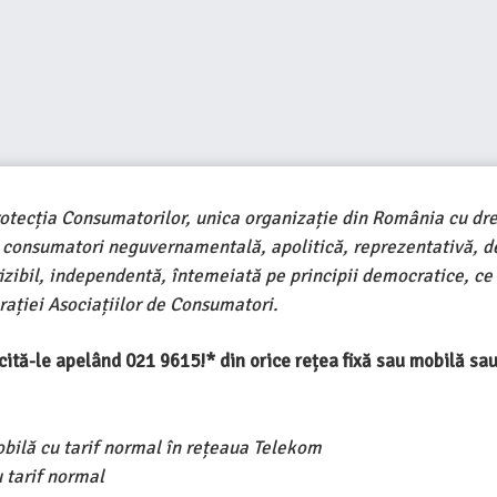
rotecția Consumatorilor, unica organizație din România cu dre
e consumatori neguvernamentală, apolitică, reprezentativă, d
ivizibil, independentă, întemeiată pe principii democratice, ce
ației Asociațiilor de Consumatori.
ercită-le apelând 021 9615!* din orice rețea fixă sau mobilă s
obilă cu tarif normal în rețeaua Telekom
 tarif normal