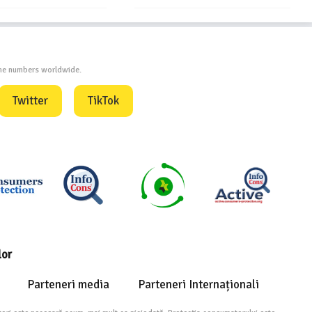
one numbers worldwide.
Twitter
TikTok
lor
Parteneri media
Parteneri Internaționali