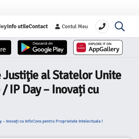
їну
Info utile
Contact
Contul Meu
ustiţie al Statelor Unite
 / IP Day – Inovați cu
 – Inovați cu InfoCons pentru Proprietate Intelectuala !