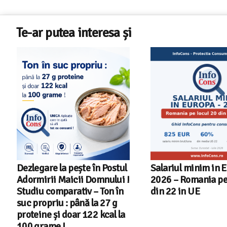
Te-ar putea interesa și
Salariul minim in Europa in
Cele mai bune masi
2026 – Romania pe locul 20
spalat vase indep
din 22 in UE
cu Aplicatia InfoC