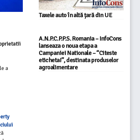
Taxele auto în altă țară din UE
A.N.P.C.P.P.S. Romania – InfoCons
prietatii
lanseaza o noua etapa a
Campaniei Nationale – “Citeste
eticheta!”, destinata produselor
agroalimentare
le a
perty
ciului
ză