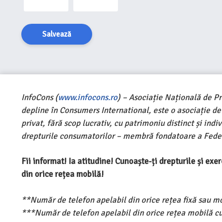
Salvează
InfoCons (
www.infocons.ro
) – Asociație Națională de P
depline în Consumers International, este o asociație d
privat, fără scop lucrativ, cu patrimoniu distinct și ind
drepturile consumatorilor – membră fondatoare a Feder
Fii informat! Ia atitudine! Cunoaște-ți drepturile și ex
din orice rețea mobilă!
**Număr de telefon apelabil din orice rețea fixă sau m
***Număr de telefon apelabil din orice rețea mobilă cu