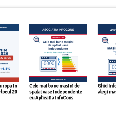
ni de
Ghid InfoCons – Cum sa
Sunetul l
endente
alegi masina de spalat vase
sfaturi u
ons
fiecare r
InfoCons