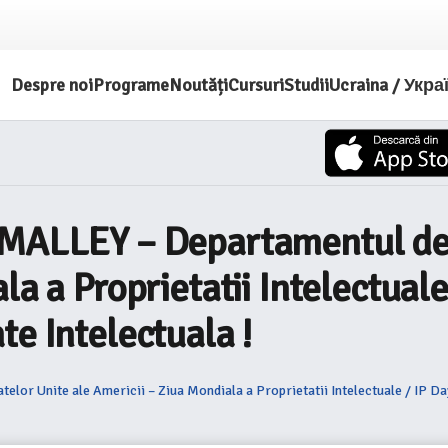
Despre noi
Programe
Noutăți
Cursuri
Studii
Ucraina / Укра
MALLEY – Departamentul de J
la a Proprietatii Intelectuale
te Intelectuala !
lor Unite ale Americii – Ziua Mondiala a Proprietatii Intelectuale / IP Day