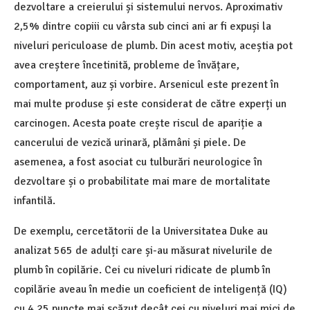
dezvoltare a creierului și sistemului nervos. Aproximativ
2,5% dintre copiii cu vârsta sub cinci ani ar fi expuși la
niveluri periculoase de plumb. Din acest motiv, aceștia pot
avea creștere încetinită, probleme de învățare,
comportament, auz și vorbire. Arsenicul este prezent în
mai multe produse și este considerat de către experți un
carcinogen. Acesta poate crește riscul de apariție a
cancerului de vezică urinară, plămâni și piele. De
asemenea, a fost asociat cu tulburări neurologice în
dezvoltare și o probabilitate mai mare de mortalitate
infantilă.
De exemplu, cercetătorii de la Universitatea Duke au
analizat 565 de adulți care și-au măsurat nivelurile de
plumb în copilărie. Cei cu niveluri ridicate de plumb în
copilărie aveau în medie un coeficient de inteligență (IQ)
cu 4,25 puncte mai scăzut decât cei cu niveluri mai mici de