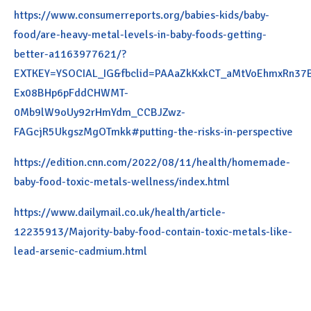
https://www.consumerreports.org/babies-kids/baby-
food/are-heavy-metal-levels-in-baby-foods-getting-
better-a1163977621/?
EXTKEY=YSOCIAL_IG&fbclid=PAAaZkKxkCT_aMtVoEhmxRn37
Ex08BHp6pFddCHWMT-
0Mb9lW9oUy92rHmYdm_CCBJZwz-
FAGcjR5UkgszMgOTmkk#putting-the-risks-in-perspective
https://edition.cnn.com/2022/08/11/health/homemade-
baby-food-toxic-metals-wellness/index.html
https://www.dailymail.co.uk/health/article-
12235913/Majority-baby-food-contain-toxic-metals-like-
lead-arsenic-cadmium.html