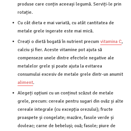
produse care conțin aceeași legumă. Serviți-le prin
rotație.
Cu cât dieta e mai variată, cu atât cantitatea de
metale grele ingerate este mai mică.
Creați o dietă bogată în nutrient precum
vitamina C
,
calciu și fier. Aceste vitamine pot ajuta să
compenseze unele dintre efectele negative ale
metalelor grele și poate ajuta la evitarea
consumului excesiv de metale grele dintr-un anumit
aliment
.
Alegeți opțiuni cu un conținut scăzut de metale
grele, precum: cereale pentru sugari din ovăz și alte
cereale integrale (cu excepția orezului); fructe
proaspete și congelate; mazăre, fasole verde și
dovleac; carne de bebeluși; ouă; fasole; piure de