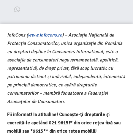
InfoCons (
www.infocons.ro
) – Asociație Națională de
Protecția Consumatorilor, unica organizație din România
cu drepturi depline în Consumers International, este o
asociație de consumatori neguvernamentală, apolitică,
reprezentativă, de drept privat, fără scop lucrativ, cu
patrimoniu distinct și indivizibil, independentă, întemeiată
pe principii democratice, ce apără drepturile
consumatorilor – membră fondatoare a Federației
Asociațiilor de Consumatori.
Fii informat! Ia atitudine! Cunoaște-ți drepturile și
exercită-le apelând 021 9615!* din orice rețea fixă sau
mobilă sau *9615** din orice rețea mobilă!