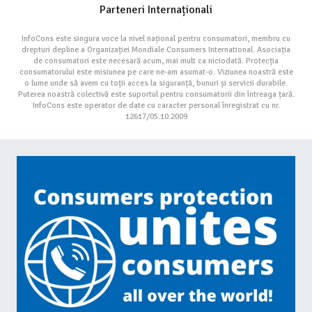
Parteneri Internaționali
InfoCons este singura voce la nivel național pentru consumatori, membru cu
drepturi depline a Organizației Mondiale Consumers International. Asociația
de consumatori este necesară acum, mai mult ca niciodată. Protecția
consumatorului este misiunea pe care ne-am asumat-o. Viziunea noastră este
o lume unde să avem cu toții acces la siguranță, bunuri și servicii durabile.
Puterea noastră colectivă este suportul pentru consumatorii din întreaga țară.
InfoCons este operator de date cu caracter personal înregistrat cu nr.
12617/05.10.2009