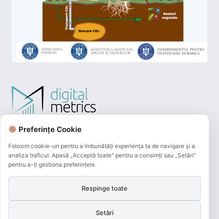
Preferințe Cookie
Folosim cookie-uri pentru a îmbunătăți experiența ta de navigare și a
analiza traficul. Apasă „Acceptă toate" pentru a consimți sau „Setări"
pentru a-ți gestiona preferințele.
Respinge toate
Plățile online efectuate pe acest site
sunt procesate de către Netopia Payments
Setări
și beneficiază de 3D-Secure.