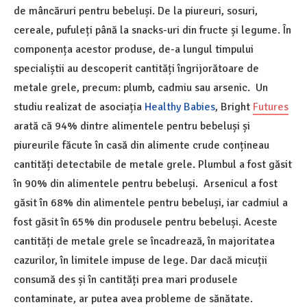
de mâncăruri pentru bebeluși. De la piureuri, sosuri,
cereale, pufuleți până la snacks-uri din fructe și legume. În
componența acestor produse, de-a lungul timpului
specialiștii au descoperit cantități îngrijorătoare de
metale grele, precum: plumb, cadmiu sau arsenic. Un
studiu realizat de asociația
Healthy Babies
, Bright
Futures
arată că 94% dintre alimentele pentru bebeluși și
piureurile făcute în casă din alimente crude conțineau
cantități detectabile de metale grele. Plumbul a fost găsit
în 90% din alimentele pentru bebeluși. Arsenicul a fost
găsit în 68% din alimentele pentru bebeluși, iar cadmiul a
fost găsit în 65% din produsele pentru bebeluși. Aceste
cantități de metale grele se încadrează, în majoritatea
cazurilor, în limitele impuse de lege. Dar dacă micuții
consumă des și în cantități prea mari produsele
contaminate, ar putea avea probleme de sănătate.