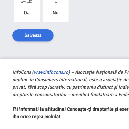
Da
Nu
Salvează
InfoCons (
www.infocons.ro
) – Asociație Națională de P
depline în Consumers International, este o asociație d
privat, fără scop lucrativ, cu patrimoniu distinct și ind
drepturile consumatorilor – membră fondatoare a Feder
Fii informat! Ia atitudine! Cunoaște-ți drepturile și ex
din orice rețea mobilă!