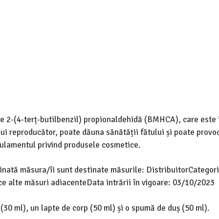
ne 2-(4-terț-butilbenzil) propionaldehidă (BMHCA), care este 
 reproducător, poate dăuna sănătății fătului și poate provo
gulamentul privind produsele cosmetice.
tinată măsura/îi sunt destinate măsurile: DistribuitorCategor
ce alte măsuri adiacenteData intrării în vigoare: 03/10/2023
(30 ml), un lapte de corp (50 ml) și o spumă de duș (50 ml).