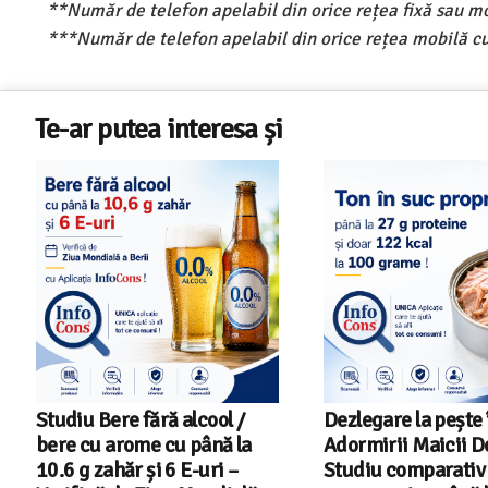
**Număr de telefon apelabil din orice rețea fixă sau m
***Număr de telefon apelabil din orice rețea mobilă cu
Te-ar putea interesa și
Dezlegare la pește în Postul
Salariul minim in 
Adormirii Maicii Domnului !
2026 – Romania pe 
Studiu comparativ – Ton în
din 22 in UE