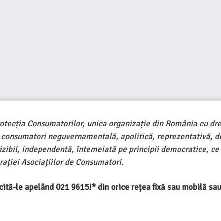
rotecția Consumatorilor, unica organizație din România cu dre
e consumatori neguvernamentală, apolitică, reprezentativă, d
ivizibil, independentă, întemeiată pe principii democratice, ce
ației Asociațiilor de Consumatori.
ercită-le apelând 021 9615!* din orice rețea fixă sau mobilă s