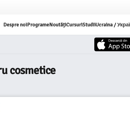
Despre noi
Programe
Noutăți
Cursuri
Studii
Ucraina / Укра
ru cosmetice