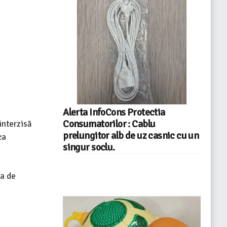
Alerta InfoCons Protectia
Consumatorilor : Cablu
interzisă
prelungitor alb de uz casnic cu un
ca
singur soclu.
ia de