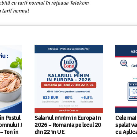
obilă cu tarif normal în rețeaua Telekom
 tarif normal
Europa in
Cele mai bune masini de
Ghid Inf
locul 20
spalat vase independente
alegi ma
cu Aplicatia InfoCons