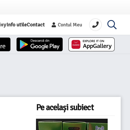
їну
Info utile
Contact
Contul Meu
Pe același subiect