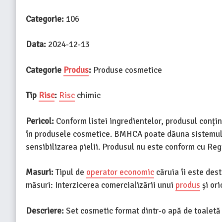
Categorie:
106
Data:
2024-12-13
Categorie
Produs
:
Produse cosmetice
Tip
Risc
:
Risc
chimic
Pericol:
Conform listei ingredientelor, produsul conți
în produsele cosmetice. BMHCA poate dăuna sistemului
sensibilizarea pielii. Produsul nu este conform cu Re
Masuri:
Tipul de
operator economic
căruia îi este des
măsuri: Interzicerea comercializării unui
produs
și ori
Descriere:
Set cosmetic format dintr-o apă de toaletă 