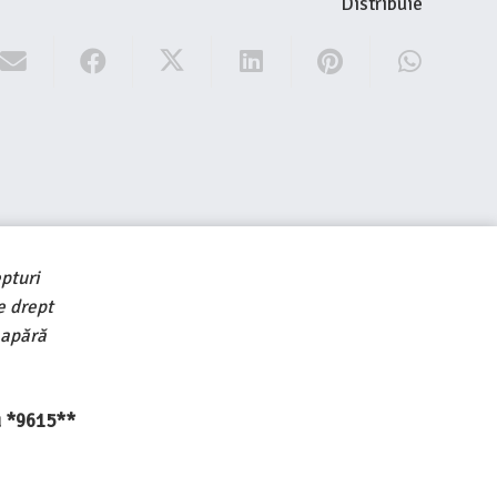
Distribuie
pturi
e drept
 apără
au *9615**