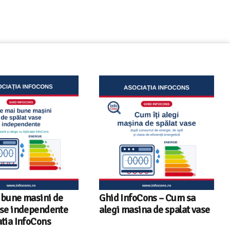
oCons – Cum sa
Sunetul la televizor- 8
sina de spalat vase
sfaturi utile ca să auzi clar
fiecare replică – ghid