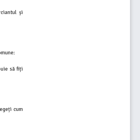
ciantul și
comune:
ie să fiți
legeți cum