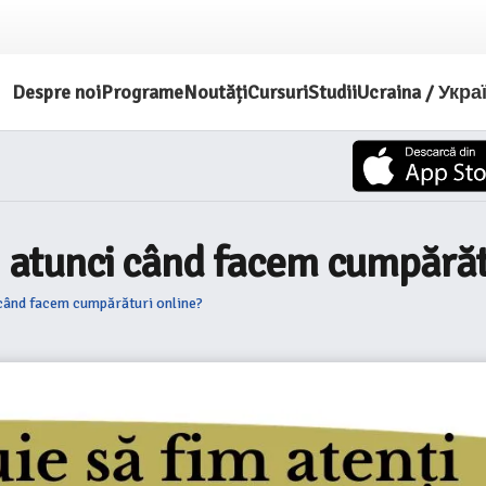
Despre noi
Programe
Noutăți
Cursuri
Studii
Ucraina / Укра
ți atunci când facem cumpărăt
i când facem cumpărături online?