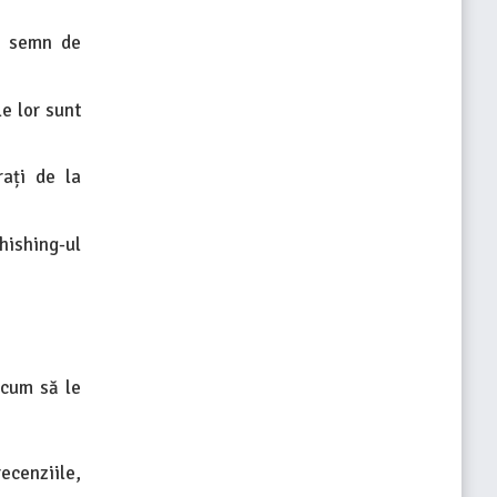
n semn de
e lor sunt
ați de la
hishing-ul
 cum să le
ecenziile,