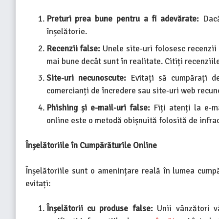
Preturi prea bune pentru a fi adevărate:
Dac
înșelătorie.
Recenzii false:
Unele site-uri folosesc recenzii
mai bune decât sunt în realitate. Citiți recenziile
Site-uri necunoscute:
Evitați să cumpărați de
comercianți de încredere sau site-uri web recun
Phishing și e-mail-uri false:
Fiți atenți la e-m
online este o metodă obișnuită folosită de infrac
Înșelătoriile în Cumpărăturile Online
Înșelătoriile sunt o amenințare reală în lumea cumpăr
evitați:
Înșelătorii cu produse false:
Unii vânzători 