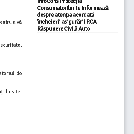
InfoCons Protecția
Consumatorilor te informează
despre atenția acordată
încheierii asigurării RCA –
entru a vă
Răspunere Civilă Auto
securitate,
istemul de
ți la site-