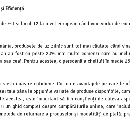
și Eficiență
 de Est şi locul 12 la nivel european când vine vorba de cum
ânia, produsele de uz zilnic sunt tot mai căutate când vin
i an au fost cu peste 20% mai multe comenzi care au incl
ea sau ceai. Pentru acestea, o persoană a cheltuit în medie 25
 vieții noastre cotidiene. Cu toate avantajele pe care le of
i tale până la opțiunile variate de produse disponibile, cum
te acestea, este important să fim conștienți de câteva asp
eri un ghid complet despre cumpărăturile online, care inclu
 metode de returnare a produselor și modalități de plată, pr