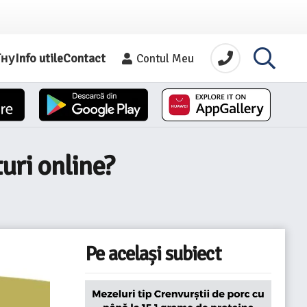
їну
Info utile
Contact
Contul Meu
uri online?
Pe același subiect