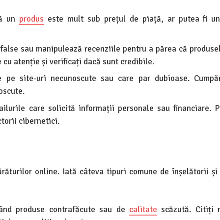
ă un
produs
este mult sub prețul de piață, ar putea fi u
 false sau manipulează recenziile pentru a părea că produsel
 cu atenție și verificați dacă sunt credibile.
 pe site-uri necunoscute sau care par dubioase. Cumpăr
oscute.
ailurile care solicită informații personale sau financiare. P
torii cibernetici.
ăturilor online. Iată câteva tipuri comune de înșelătorii și
vând produse contrafăcute sau de
calitate
scăzută. Citiți r