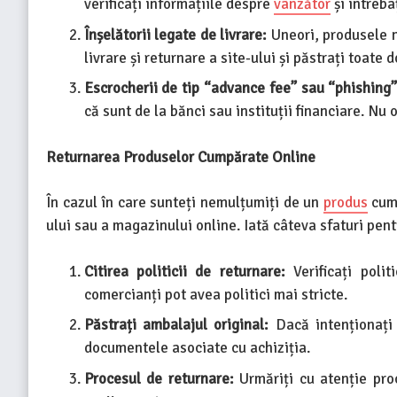
verificați informațiile despre
vânzător
și întreba
Înșelătorii legate de livrare:
Uneori, produsele nu
livrare și returnare a site-ului și păstrați toat
Escrocherii de tip “advance fee” sau “phishing”
că sunt de la bănci sau instituții financiare. Nu 
Returnarea Produselor Cumpărate Online
În cazul în care sunteți nemulțumiți de un
produs
cump
ului sau a magazinului online. Iată câteva sfaturi pent
Citirea politicii de returnare:
Verificați poli
comercianți pot avea politici mai stricte.
Păstrați ambalajul original:
Dacă intenționați
documentele asociate cu achiziția.
Procesul de returnare:
Urmăriți cu atenție pro