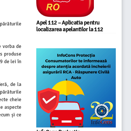
Apel 112 – Aplicatia pentru
părăturile
localizarea apelantilor la 112
e vorba de
us produse
9 de lei în
eră, de la
părăturile
ecte cheie
de aspecte
ecum și ce