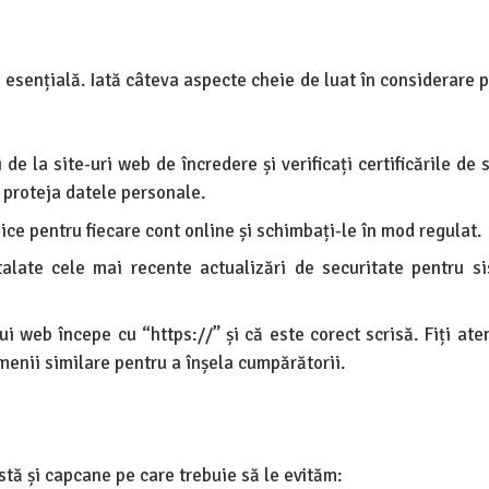
 esențială. Iată câteva aspecte cheie de luat în considerare p
e la site-uri web de încredere și verificați certificările de 
 proteja datele personale.
nice pentru fiecare cont online și schimbați-le în mod regulat.
talate cele mai recente actualizări de securitate pentru s
i web începe cu “https://” și că este corect scrisă. Fiți aten
enii similare pentru a înșela cumpărătorii.
stă și capcane pe care trebuie să le evităm: