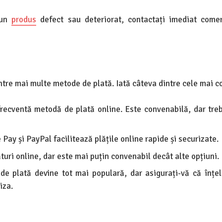
 un
produs
defect sau deteriorat, contactați imediat comer
intre mai multe metode de plată. Iată câteva dintre cele mai 
ecventă metodă de plată online. Este convenabilă, dar trebu
Pay și PayPal facilitează plățile online rapide și securizate.
turi online, dar este mai puțin convenabil decât alte opțiuni.
e plată devine tot mai populară, dar asigurați-vă că înțe
iza.