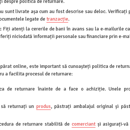
ți despre politica de returnare.
 sunt livrate așa cum au fost descrise sau deloc. Verificați 
e documentele legate de
tranzacție
.
:
Fiți atenți la cererile de bani în avans sau la e-mailurile c
oferiți niciodată informații personale sau financiare prin e-mai
ărat online, este important să cunoașteți politica de returna
ru a facilita procesul de returnare:
tica de returnare înainte de a face o achiziție. Unele p
 să returnați un
produs
, păstrați ambalajul original și păst
cedura de returnare stabilită de
comerciant
și asigurați-vă