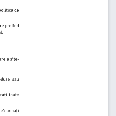
politica de
are pretind
l.
re a site-
roduse sau
rați toate
 că urmați