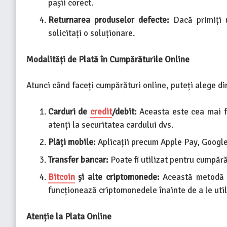
pașii corect.
Returnarea produselor defecte:
Dacă primiți
solicitați o soluționare.
Modalități de Plată în Cumpărăturile Online
Atunci când faceți cumpărături online, puteți alege d
Carduri de
credit
/debit:
Aceasta este cea mai fr
atenți la securitatea cardului dvs.
Plăți mobile:
Aplicații precum Apple Pay, Google 
Transfer bancar:
Poate fi utilizat pentru cumpără
Bitcoin
și alte criptomonede:
Această metodă d
funcționează criptomonedele înainte de a le util
Atenție la Plata Online