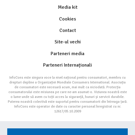
Media kit
Cookies
Contact
Site-ul vechi
Parteneri media
Parteneri Internaționali
InfoCons este singura voce la nivel național pentru consumatori, membru cu
drepturi depline a Organizației Mondiale Consumers International. Asociația
de consumatori este necesară acum, mai mult ca niciodată. Protecția
consumatorului este misiunea pe care ne-am asumat-o. Viziunea noastră este
o lume unde să avem cu toții acces la siguranță, bunuri și servicii durabile.
Puterea noastră colectivă este suportul pentru consumatorii din întreaga țară.
InfoCons este operator de date cu caracter personal înregistrat cu nr.
12617/05.10.2009