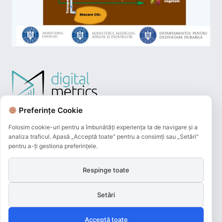
Preferințe Cookie
Folosim cookie-uri pentru a îmbunătăți experiența ta de navigare și a
analiza traficul. Apasă „Acceptă toate" pentru a consimți sau „Setări"
pentru a-ți gestiona preferințele.
Respinge toate
Plățile online efectuate pe acest site
sunt procesate de către Netopia Payments
Setări
și beneficiază de 3D-Secure.
Acceptă toate