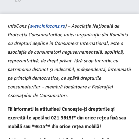
InfoCons (
www.infocons.ro
) – Asociație Națională de
Protecția Consumatorilor, unica organizație din România
cu drepturi depline în Consumers International, este o
asociație de consumatori neguvernamentală, apolitică,
reprezentativă, de drept privat, fără scop lucrativ, cu
patrimoniu distinct și indivizibil, independentă, întemeiată
pe principii democratice, ce apără drepturile
consumatorilor – membră fondatoare a Federației
Asociațiilor de Consumatori.
Fii informat! Ia atitudine! Cunoaște-ți drepturile și
exercită-le apelând 021 9615!* din orice rețea fixă sau
mobilă sau *9615** din orice rețea mobilă!