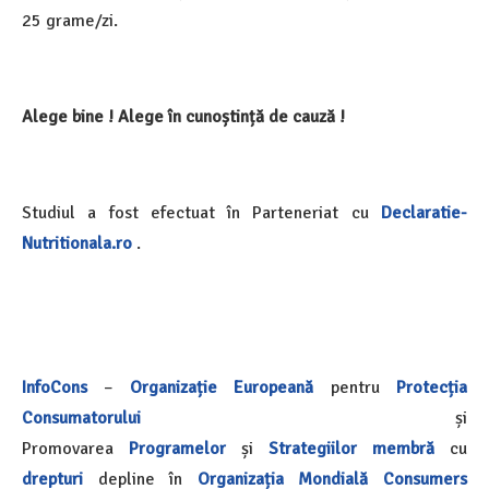
25 grame/zi.
Alege bine ! Alege în cunoștință de cauză !
Studiul a fost efectuat în Parteneriat cu
Declaratie-
Nutritionala.ro
.
InfoCons
–
Organizație Europeană
pentru
Protecția
Consumatorului
și
Promovarea
Programelor
și
Strategiilor
membră
cu
drepturi
depline în
Organizația Mondială
Consumers