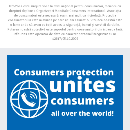
InfoCons este singura voce la nivel național pentru consumatori, membru cu
drepturi depline a Organizației Mondiale Consumers International. Asociația
de consumatori este necesară acum, mai mult ca niciodată. Protecția
consumatorului este misiunea pe care ne-am asumat-o. Viziunea noastră este
o lume unde să avem cu toții acces la siguranță, bunuri și servicii durabile.
Puterea noastră colectivă este suportul pentru consumatorii din întreaga țară.
InfoCons este operator de date cu caracter personal înregistrat cu nr.
12617/05.10.2009