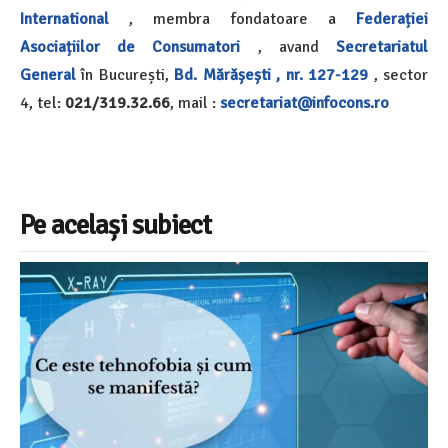
International
, membra fondatoare a
Federației
Asociațiilor de Consumatori
, avand
Secretariatul
General
în București,
Bd. Mărășești , nr. 127-129
, sector
4, tel:
021/319.32.66
, mail :
secretariat@infocons.ro
Pe același subiect