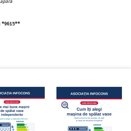
 apără
au *9615**