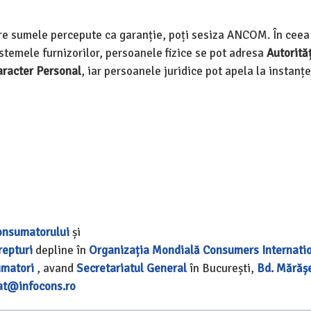
re sumele percepute ca garanție, poți sesiza ANCOM. În ceea
istemele furnizorilor, persoanele fizice se pot adresa
Autorităț
aracter Personal
, iar persoanele juridice pot apela la instanț
onsumatorului
și
repturi
depline în
Organizația Mondială
Consumers Internati
umatori
, avand
Secretariatul General
în București,
Bd. Mărășeș
at@infocons.ro