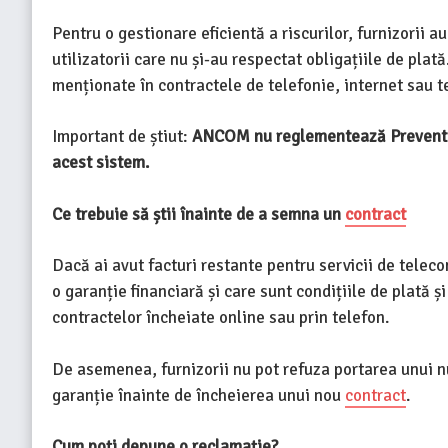
Pentru o gestionare eficientă a riscurilor, furnizorii 
utilizatorii care nu și-au respectat obligațiile de plată
menționate în contractele de telefonie, internet sau t
Important de știut:
ANCOM nu reglementează Preventel ș
acest sistem.
Ce trebuie să știi înainte de a semna un
contract
Dacă ai avut facturi restante pentru servicii de telecom
o garanție financiară și care sunt condițiile de plată ș
contractelor încheiate online sau prin telefon.
De asemenea, furnizorii nu pot refuza portarea unui nu
garanție înainte de încheierea unui nou
contract
.
Cum poți depune o reclamație?