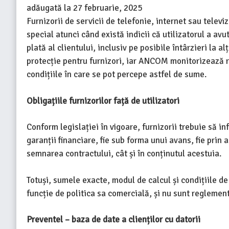
adăugată la
27 februarie, 2025
Furnizorii de servicii de telefonie, internet sau televi
special atunci când există indicii că utilizatorul a avu
plată al clientului, inclusiv pe posibile întârzieri la 
protecție pentru furnizori, iar ANCOM monitorizează re
condițiile în care se pot percepe astfel de sume.
Obligațiile furnizorilor față de utilizatori
Conform legislației în vigoare, furnizorii trebuie să in
garanții financiare, fie sub forma unui avans, fie prin 
semnarea contractului, cât și în conținutul acestuia.
Totuși, sumele exacte, modul de calcul și condițiile de r
funcție de politica sa comercială, și nu sunt regleme
Preventel – baza de date a clienților cu datorii