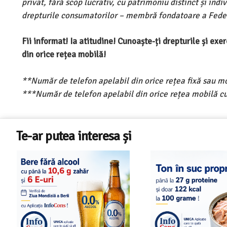
privat, fără scop lucrativ, cu patrimoniu distinct și ind
drepturile consumatorilor – membră fondatoare a Feder
Fii informat! Ia atitudine! Cunoaște-ți drepturile și ex
din orice rețea mobilă!
**Număr de telefon apelabil din orice rețea fixă sau m
***Număr de telefon apelabil din orice rețea mobilă cu
Te-ar putea interesa și