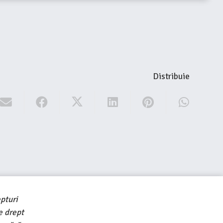
Distribuie
pturi
e drept