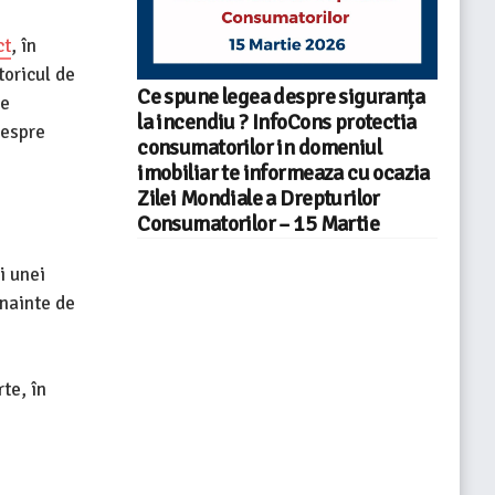
ct
, în
toricul de
Ce spune legea despre siguranța
de
la incendiu ? InfoCons protectia
despre
consumatorilor in domeniul
imobiliar te informeaza cu ocazia
Zilei Mondiale a Drepturilor
Consumatorilor – 15 Martie
i unei
înainte de
rte, în