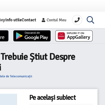
їну
Info utile
Contact
Contul Meu
Trebuie Știut Despre
i
tele de Telecomunicații
Pe același subiect