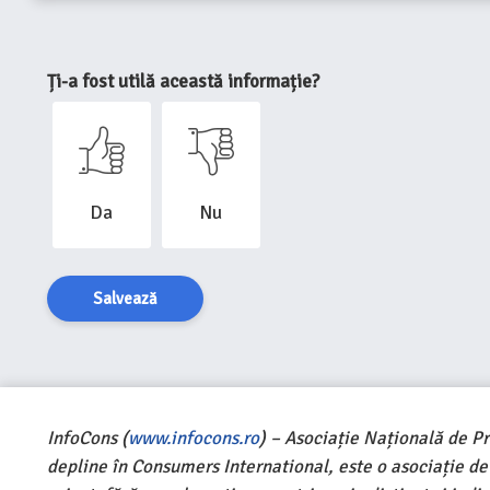
Ți-a fost utilă această informație?
Da
Nu
Salvează
InfoCons (
www.infocons.ro
) – Asociație Națională de P
depline în Consumers International, este o asociație d