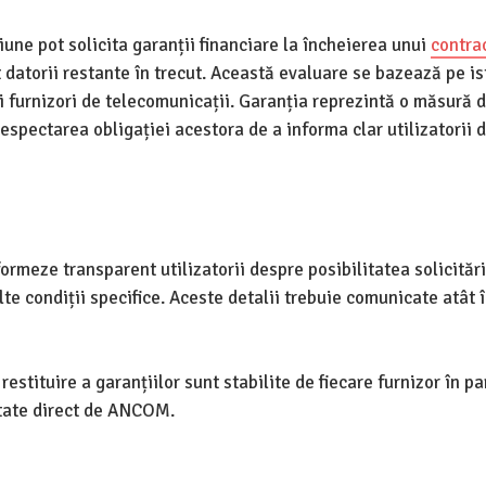
ziune pot solicita garanții financiare la încheierea unui
contra
t datorii restante în trecut. Această evaluare se bazează pe is
alți furnizori de telecomunicații. Garanția reprezintă o măsură 
spectarea obligației acestora de a informa clar utilizatorii 
formeze transparent utilizatorii despre posibilitatea solicitări
alte condiții specifice. Aceste detalii trebuie comunicate atât 
estituire a garanțiilor sunt stabilite de fiecare furnizor în pa
ntate direct de ANCOM.