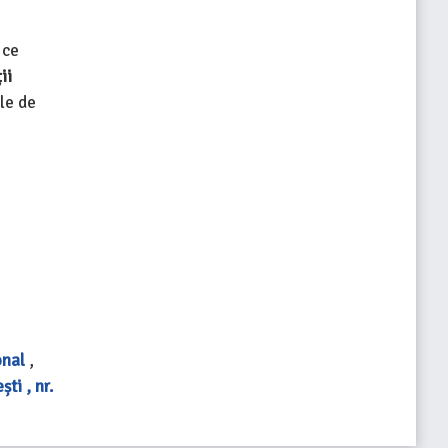
 ce
ii
ele de
onal
,
ti , nr.