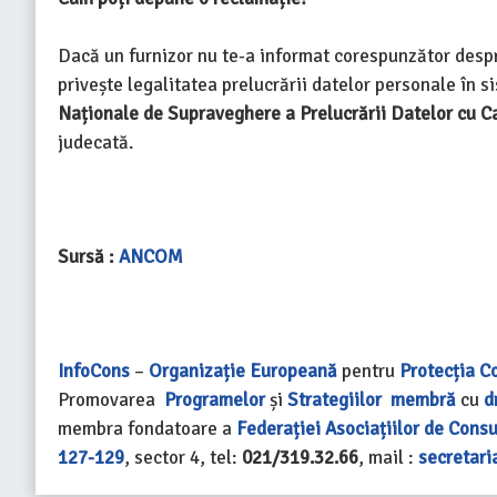
Dacă un furnizor nu te-a informat corespunzător desp
privește legalitatea prelucrării datelor personale în s
Naționale de Supraveghere a Prelucrării Datelor cu C
judecată.
Sursă :
ANCOM
InfoCons
–
Organizație Europeană
pentru
Protecția C
Promovarea
Programelor
și
Strategiilor
membră
cu
d
membra fondatoare a
Federației Asociațiilor de Cons
127-129
, sector 4, tel:
021/319.32.66
, mail :
secretari