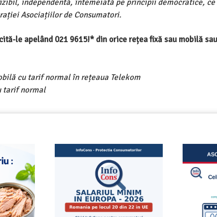
ivizibil, independentă, întemeiată pe principii democratice, ce
ației Asociațiilor de Consumatori.
ercită-le apelând 021 9615!* din orice rețea fixă sau mobilă s
obilă cu tarif normal în rețeaua Telekom
 tarif normal