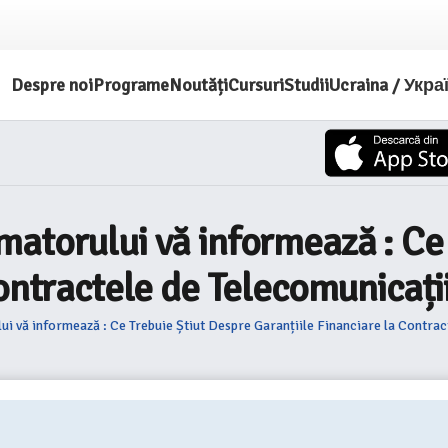
Despre noi
Programe
Noutăți
Cursuri
Studii
Ucraina / Укра
atorului vă informează : Ce 
ontractele de Telecomunicați
i vă informează : Ce Trebuie Știut Despre Garanțiile Financiare la Contrac