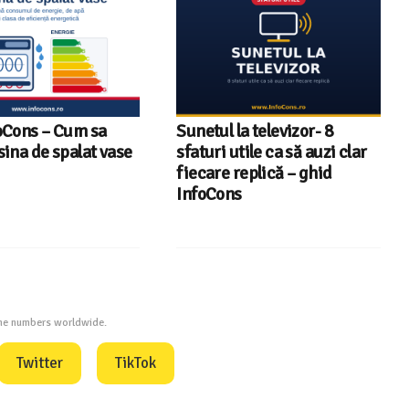
a televizor- 8
Televizoare Toshiba în
tile ca să auzi clar
România – gama de modele,
eplică – ghid
tehnologii și date statistice
InfoCons
one numbers worldwide.
Twitter
TikTok