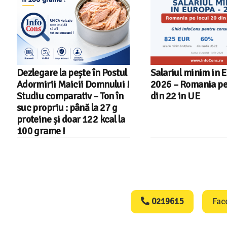
Salariul minim in Europa in
Cele mai bune masi
2026 – Romania pe locul 20
spalat vase indep
din 22 in UE
cu Aplicatia InfoC
Consumers Protect
0219615
Fac