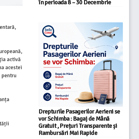
în perioada 8 – 30 Decembrie
mentară,
Europeană,
ția activă
ma acestei
e pentru
ranța
Drepturile Pasagerilor Aerieni se
vor Schimba : Bagaj de Mână
tății
Gratuit , Prețuri Transparente și
Rambursări Mai Rapide