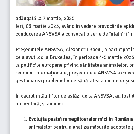
adăugată la
7 martie, 2025
Ieri, 06 martie 2025, având în vedere provocările epi
conducerea ANSVSA a convocat o serie de întâlniri impo
Președintele ANSVSA, Alexandru Bociu, a participat la
ce a avut loc la Bruxelles, în perioada 4-5 martie 202
la politicile europene privind sănătatea animalelor, p
reuniuni internaționale, președintele ANSVSA a convo
gestionarea problemelor de sănătatea animalelor și si
În cadrul întâlnirilor de astăzi de la ANSVSA, au fost
alimentară, și anume:
Evoluția pestei rumegătoarelor mici în România
animalelor pentru a analiza măsurile adoptate și e