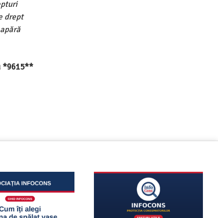
pturi
e drept
 apără
au *9615**