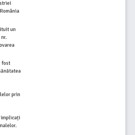
triei
n România
tuit un
nr.
movarea
 fost
 sănătatea
elor prin
 implicați
malelor.