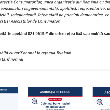
rotecția Consumatorilor, unica organizație din România cu dre
e consumatori neguvernamentală, apolitică, reprezentativă, d
ivizibil, independentă, întemeiată pe principii democratice, ce
ației Asociațiilor de Consumatori.
ercită-le apelând 021 9615!* din orice rețea fixă sau mobilă s
obilă cu tarif normal în rețeaua Telekom
 tarif normal