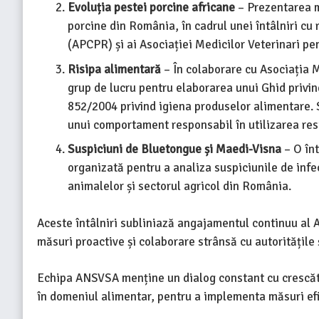
Evoluția pestei porcine africane
– Prezentarea m
porcine din România, în cadrul unei întâlniri cu
(APCPR) și ai Asociației Medicilor Veterinari p
Risipa alimentară
– În colaborare cu Asociația 
grup de lucru pentru elaborarea unui Ghid privi
852/2004 privind igiena produselor alimentare. 
unui comportament responsabil în utilizarea res
Suspiciuni de Bluetongue și Maedi-Visna
– O în
organizată pentru a analiza suspiciunile de inf
animalelor și sectorul agricol din România.
Aceste întâlniri subliniază angajamentul continuu al 
măsuri proactive și colaborare strânsă cu autoritățile 
Echipa ANSVSA menține un dialog constant cu crescători
în domeniul alimentar, pentru a implementa măsuri efi