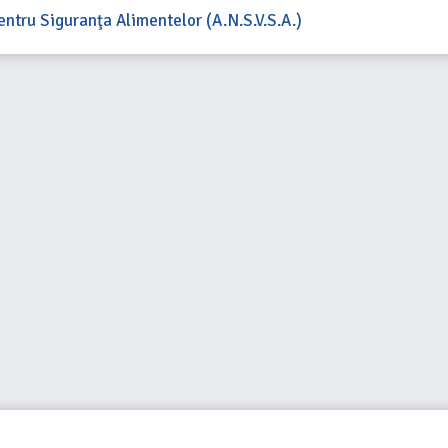
entru Siguranţa Alimentelor (A.N.S.V.S.A.)