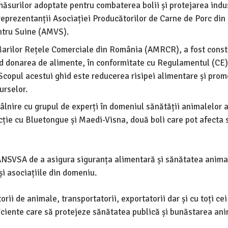
ăsurilor adoptate pentru combaterea bolii și protejarea indus
 reprezentanții Asociației Producătorilor de Carne de Porc di
entru Suine (AMVS).
Marilor Rețele Comerciale din România (AMRCR), a fost consti
nd donarea de alimente, în conformitate cu Regulamentul (CE) 
Scopul acestui ghid este reducerea risipei alimentare și pro
urselor.
tâlnire cu grupul de experți în domeniul sănătății animalelor a
ecție cu Bluetongue și Maedi-Visna, două boli care pot afecta
ANSVSA de a asigura siguranța alimentară și sănătatea animal
și asociațiile din domeniu.
i de animale, transportatorii, exportatorii dar și cu toți cei
ciente care să protejeze sănătatea publică și bunăstarea ani