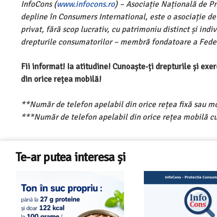
InfoCons (
www.infocons.ro
) – Asociație Națională de P
depline în Consumers International, este o asociație d
privat, fără scop lucrativ, cu patrimoniu distinct și ind
drepturile consumatorilor – membră fondatoare a Feder
Fii informat! Ia atitudine! Cunoaște-ți drepturile și ex
din orice rețea mobilă!
**Număr de telefon apelabil din orice rețea fixă sau m
***Număr de telefon apelabil din orice rețea mobilă cu
Te-ar putea interesa și