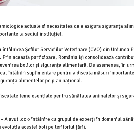
demiologice actuale și necesitatea de a asigura siguranța ali
rtante la sediul instituției.
 întâlnirea Șefilor Serviciilor Veterinare (CVO) din Uniunea 
5. Prin această participare, România își consolidează contribu
revenirea bolilor și siguranța alimentară. De asemenea, în ur
cat întâlniri suplimentare pentru a discuta măsuri important
guranța alimentelor pe plan național.
 discutate teme esențiale pentru sănătatea animalelor și sigu
– A avut loc o întâlnire cu grupul de experți în domeniul sănă
voluția acestei boli pe teritoriul țării.