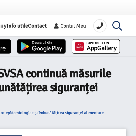
їну
Info utile
Contact
Contul Meu
NSVSA continuă măsurile
nătățirea siguranței
r epidemiologice și îmbunătățirea siguranței alimentare