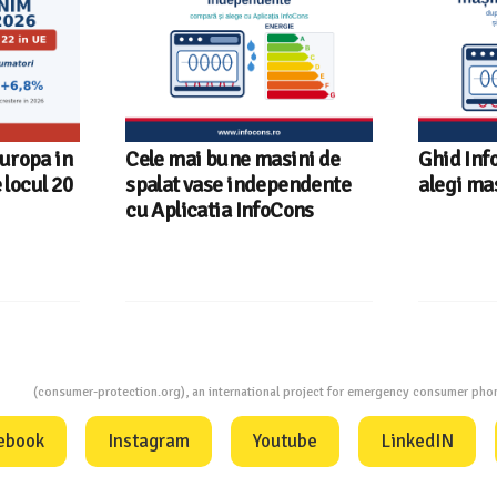
ni de
Ghid InfoCons – Cum sa
Sunetul l
endente
alegi masina de spalat vase
sfaturi u
ons
fiecare r
InfoCons
ion
(consumer-protection.org), an international project for emergency consumer ph
ebook
Instagram
Youtube
LinkedIN