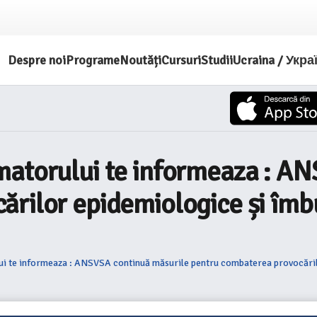
Despre noi
Programe
Noutăți
Cursuri
Studii
Ucraina / Укра
matorului te informeaza : A
rilor epidemiologice și îmbu
i te informeaza : ANSVSA continuă măsurile pentru combaterea provocărilo