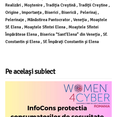
Realizări , Moștenire , Tradiția Creștină , Tradiții Creștine ,
Origine , Importanța , Biserici , Biserică , Pelerinaj ,
Pelerinaje , Mănăstirea Pantocrator , Veneția , Moaștele
Sf. Elena , Moaștele Sfintei Elena , Moaștele Sfintei
Împărătese Elena , Biserica “Sant’Elena” din Veneția , Sf.
Constantin și Elena , Sf. Împărați Constantin și Elena
Pe același subiect