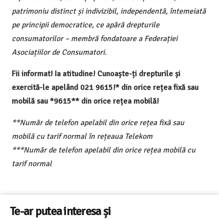
patrimoniu distinct și indivizibil, independentă, întemeiată
pe principii democratice, ce apără drepturile
consumatorilor – membră fondatoare a Federației
Asociațiilor de Consumatori.
Fii informat! Ia atitudine! Cunoaște-ți drepturile și
exercită-le apelând 021 9615!* din orice rețea fixă sau
mobilă sau *9615** din orice rețea mobilă!
**Număr de telefon apelabil din orice rețea fixă sau
mobilă cu tarif normal în rețeaua Telekom
***Număr de telefon apelabil din orice rețea mobilă cu
tarif normal
Te-ar putea interesa și