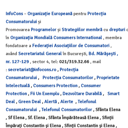
InfoCons
–
Organizație Europeană
pentru
Protecția
Consumatorului
și
Promovarea
Programelor
și
Strategiilor
membră
cu
drepturi
d
în
Organizația Mondială
Consumers International
, membra
fondatoare a
Federației Asociațiilor de Consumatori
,
având
Secretariatul General
în București,
Bd. Mărășești ,
nr. 127-129
, sector 4, tel:
021/319.32.66
, mail
:
secretariat@infocons.ro
,
Protecția
Consumatorului
,
Protecția Consumatorilor
,
Proprietate
Intelectuală
,
Consumers Protection
,
Consumer
Protection
,
Fii Un Exemplu
,
Dezvoltare Durabilă
,
Smart
Deal
,
Green Deal
,
Alertă
,
Alerte
,
Telefonul
Consumatorului
,
Telefonul Consumatorilor
, Sfânta Elena
, Sf Elena , Sf. Elena , Sfânta Împărăteasă Elena , Sfinții
Împărați Constantin și Elena , Sfinții Constantin și Elena ,