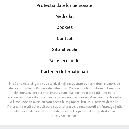
Protecția datelor personale
Media kit
Cookies
Contact
Site-ul vechi
Parteneri media
Parteneri Internaționali
InfoCons este singura voce la nivel național pentru consumatori, membru cu
drepturi depline a Organizației Mondiale Consumers International. Asociația
de consumatori este necesară acum, mai mult ca niciodată. Protecția
consumatorului este misiunea pe care ne-am asumat-o. Viziunea noastră este
o lume unde să avem cu toții acces la siguranță, bunuri și servicii durabile.
Puterea noastră colectivă este suportul pentru consumatorii din întreaga țară.
InfoCons este operator de date cu caracter personal înregistrat cu nr.
12617/05.10.2009