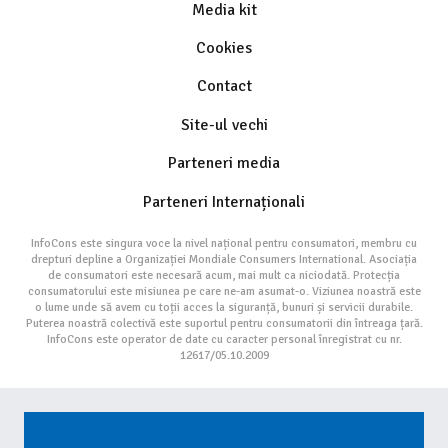
Media kit
Cookies
Contact
Site-ul vechi
Parteneri media
Parteneri Internaționali
InfoCons este singura voce la nivel național pentru consumatori, membru cu
drepturi depline a Organizației Mondiale Consumers International. Asociația
de consumatori este necesară acum, mai mult ca niciodată. Protecția
consumatorului este misiunea pe care ne-am asumat-o. Viziunea noastră este
o lume unde să avem cu toții acces la siguranță, bunuri și servicii durabile.
Puterea noastră colectivă este suportul pentru consumatorii din întreaga țară.
InfoCons este operator de date cu caracter personal înregistrat cu nr.
12617/05.10.2009