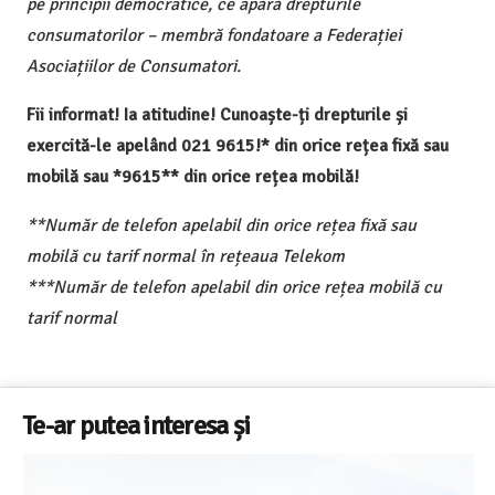
pe principii democratice, ce apără drepturile
consumatorilor – membră fondatoare a Federației
Asociațiilor de Consumatori.
Fii informat! Ia atitudine! Cunoaște-ți drepturile și
exercită-le apelând 021 9615!* din orice rețea fixă sau
mobilă sau *9615** din orice rețea mobilă!
**Număr de telefon apelabil din orice rețea fixă sau
mobilă cu tarif normal în rețeaua Telekom
***Număr de telefon apelabil din orice rețea mobilă cu
tarif normal
Te-ar putea interesa și