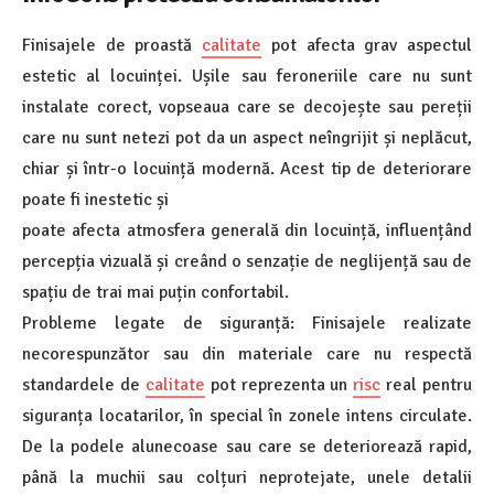
Finisajele de proastă
calitate
pot afecta grav aspectul
estetic al locuinței. Ușile sau feroneriile care nu sunt
instalate corect, vopseaua care se decojește sau pereții
care nu sunt netezi pot da un aspect neîngrijit și neplăcut,
chiar și într-o locuință modernă. Acest tip de deteriorare
poate fi inestetic și
poate afecta atmosfera generală din locuință, influențând
percepția vizuală și creând o senzație de neglijență sau de
spațiu de trai mai puțin confortabil.
Probleme legate de siguranță: Finisajele realizate
necorespunzător sau din materiale care nu respectă
standardele de
calitate
pot reprezenta un
risc
real pentru
siguranța locatarilor, în special în zonele intens circulate.
De la podele alunecoase sau care se deteriorează rapid,
până la muchii sau colțuri neprotejate, unele detalii