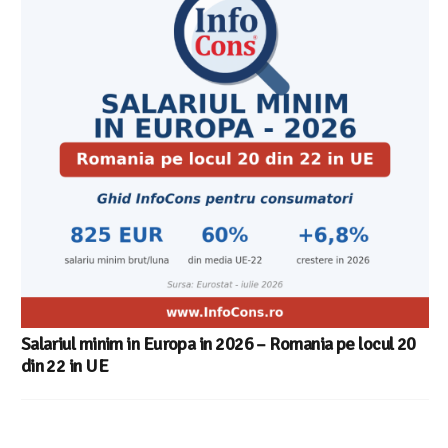
Cele mai bune masini de spalat vase independente cu
Aplicatia InfoCons