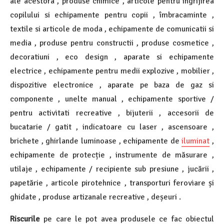
ale acestora , produse chimice , articole pentru ingrijirea
copilului si echipamente pentru copii , îmbracaminte ,
textile si articole de moda , echipamente de comunicatii si
media , produse pentru constructii , produse cosmetice ,
decoratiuni , eco design , aparate si echipamente
electrice , echipamente pentru medii explozive , mobilier ,
dispozitive electronice , aparate pe baza de gaz si
componente , unelte manual , echipamente sportive /
pentru activitati recreative , bijuterii , accesorii de
bucatarie / gatit , indicatoare cu laser , ascensoare ,
brichete , ghirlande luminoase , echipamente de
iluminat
,
echipamente de protecție , instrumente de măsurare ,
utilaje , echipamente / recipiente sub presiune , jucării ,
papetărie , articole pirotehnice , transporturi feroviare și
ghidate , produse artizanale recreative , deșeuri .
Riscurile
pe care le pot avea produsele ce fac obiectul