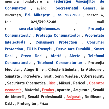
membra fondatoare a
Federației Asociațiilor de
Consumatori
, având
Secretariatul General
în
București,
Bd. Mărășești , nr. 127-129
, sector 4,
tel:
021/319.32.66
, mail
:
secretariat@infocons.ro
,
Protecția
Consumatorului
,
Protecția Consumatorilor
,
Proprietate
Intelectuală
,
Consumers Protection
,
Consumer
Protection
,
Fii Un Exemplu
,
Dezvoltare Durabilă
,
Smart
Deal
,
Green Deal
,
Alertă
,
Alerte
,
Telefonul
Consumatorului
,
Telefonul Consumatorilor
, Protecția
Mediului , Alege Bine , Citește Eticheta , Ia Atitudine ,
Sănătate , Incredere , Trust , Sorin Mierlea , Cybersecurity
, Securitate Cibernetică ,
Risc
, Măsuri , Pericol ,
Operator
economic
, Material ,
Produs
, Aparate , Asigurare ,
Școală
de Meserii , Școală Profesională ,
Asigurat
, Notificare ,
Cablu , Prelungitor , Priza