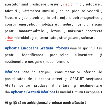
alertelor sunt : asfixiere , arsuri ,
risc
chimic , sufocare ,
taieturi , vătămarea auzului , daune produse vederii ,
înecare , șoc electric , interferențe electromagnetice ,
consum energetic , imobilizare , mediu , incendiu , riscuri
pentru sănătate/altele , leziuni , măsurare incorectă
,
risc
microbiologic , securitate , strangulare , sufocare .
Aplicația Europeană Gratuită InfoCons
vine în sprijinul tău
pentru identificarea produselor alimentare și
nealimentare nesigure ( neconforme ).
InfoCons
vine în sprijinul consumatorilor oferindu-le
posibilitatea de a accesa direct și GRATUIT secțiunea
Alerte pentru produse alimentare și nealimentare
din
Aplicația Gratuită InfoCons
la nivelul Uniunii Europene !
Ai grijă să nu achiziționezi produse contrafăcute !