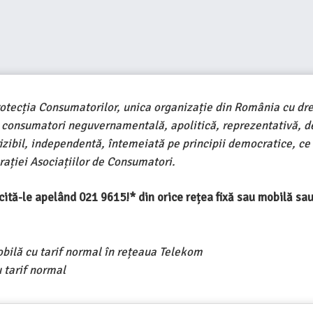
rotecția Consumatorilor, unica organizație din România cu dre
e consumatori neguvernamentală, apolitică, reprezentativă, d
ivizibil, independentă, întemeiată pe principii democratice, ce
ației Asociațiilor de Consumatori.
ercită-le apelând 021 9615!* din orice rețea fixă sau mobilă s
obilă cu tarif normal în rețeaua Telekom
 tarif normal