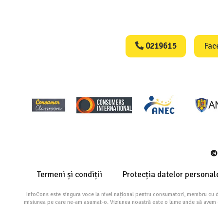
Consumers Protect
0219615
Fac
© 
Termeni și condiții
Protecția datelor personal
InfoCons este singura voce la nivel național pentru consumatori, membru cu 
misiunea pe care ne-am asumat-o. Viziunea noastră este o lume unde să avem cu 