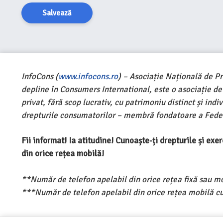
Salvează
InfoCons (
www.infocons.ro
) – Asociație Națională de P
depline în Consumers International, este o asociație d
privat, fără scop lucrativ, cu patrimoniu distinct și ind
drepturile consumatorilor – membră fondatoare a Feder
Fii informat! Ia atitudine! Cunoaște-ți drepturile și ex
din orice rețea mobilă!
**Număr de telefon apelabil din orice rețea fixă sau m
***Număr de telefon apelabil din orice rețea mobilă cu