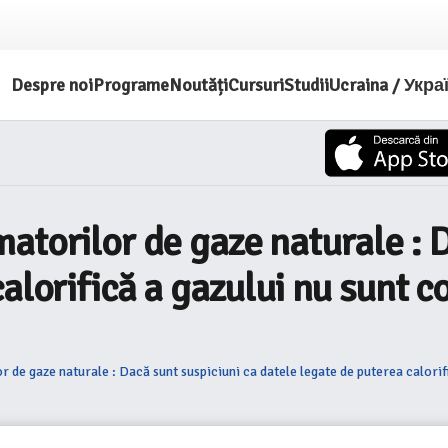
Despre noi
Programe
Noutăți
Cursuri
Studii
Ucraina / Укра
atorilor de gaze naturale : D
alorifică a gazului nu sunt c
de gaze naturale : Dacă sunt suspiciuni ca datele legate de puterea calorific