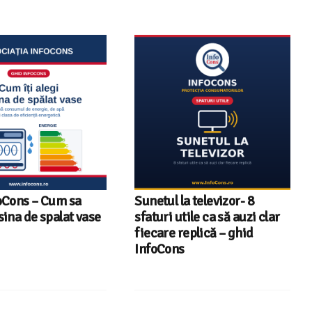
a televizor- 8
Televizoare Toshiba în
tile ca să auzi clar
România – gama de modele,
eplică – ghid
tehnologii și date statistice
InfoCons