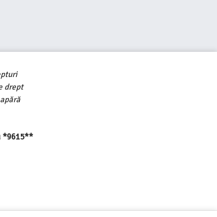
pturi
e drept
 apără
au *9615**