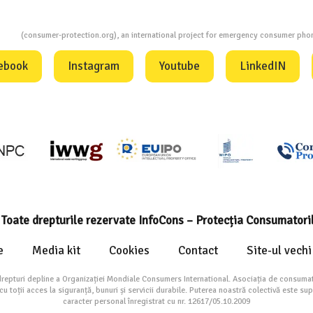
ion
(consumer-protection.org), an international project for emergency consumer ph
ebook
Instagram
Youtube
LinkedIN
Toate drepturile rezervate InfoCons – Protecția Consumatori
e
Media kit
Cookies
Contact
Site-ul vechi
drepturi depline a Organizației Mondiale Consumers International. Asociația de consumat
toții acces la siguranță, bunuri și servicii durabile. Puterea noastră colectivă este su
caracter personal înregistrat cu nr. 12617/05.10.2009