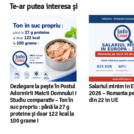
Te-ar putea interesa și
Salariul minim in Europa in
Cele mai bune masi
2026 – Romania pe locul 20
spalat vase indep
din 22 in UE
cu Aplicatia InfoC