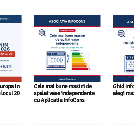
ni de
Ghid InfoCons – Cum sa
Sunetul l
endente
alegi masina de spalat vase
sfaturi u
ons
fiecare r
InfoCons