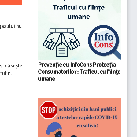
gazului nu
Prevenție cu InfoCons Protecția
își găsește
Consumatorilor : Traficul cu fiinţe
rului.
umane