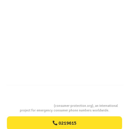
Ghid InfoCons – Cum sa alegi masina de spalat vase
Consumers Protection
(consumer-protection.org), an international
project for emergency consumer phone numbers worldwide.
0219615