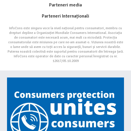
Parteneri media
Parteneri Internaționali
InfoCons este singura voce la nivel național pentru consumatori, membru cu
drepturi depline a Organizației Mondiale Consumers International. Asociația
de consumatori este necesară acum, mai mult ca niciodată. Protecția
consumatorului este misiunea pe care ne-am asumat-o. Viziunea noastră este
o lume unde să avem cu toții acces la siguranță, bunuri și servicii durabile.
Puterea noastră colectivă este suportul pentru consumatorii din întreaga țară.
InfoCons este operator de date cu caracter personal înregistrat cu nr.
12617/05.10.2009