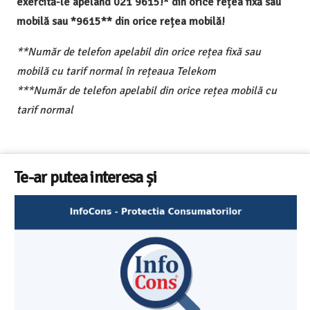
exercită-le apelând 021 9615!* din orice rețea fixă sau
mobilă sau *9615** din orice rețea mobilă!
**Număr de telefon apelabil din orice rețea fixă sau
mobilă cu tarif normal în rețeaua Telekom
***Număr de telefon apelabil din orice rețea mobilă cu
tarif normal
Te-ar putea interesa și