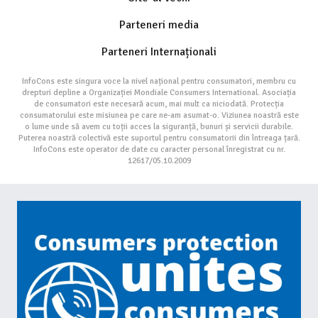
Parteneri media
Parteneri Internaționali
InfoCons este singura voce la nivel național pentru consumatori, membru cu
drepturi depline a Organizației Mondiale Consumers International. Asociația
de consumatori este necesară acum, mai mult ca niciodată. Protecția
consumatorului este misiunea pe care ne-am asumat-o. Viziunea noastră este
o lume unde să avem cu toții acces la siguranță, bunuri și servicii durabile.
Puterea noastră colectivă este suportul pentru consumatorii din întreaga țară.
InfoCons este operator de date cu caracter personal înregistrat cu nr.
12617/05.10.2009