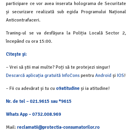
participare ce vor avea inserata holograma de Securitate
și securizare realizată sub egida Programului Național
Anticontrafaceri.
Traning-ul se va desfășura la Poliția Locală Sector 2,
începând cu ora 15:00.
Citește și:
– Vrei să știi mai multe? Poți să te protejezi singur!
Descarcă aplicația gratuită InfoCons
pentru
Android
și
IOS
!
– Fii cu adevărat și tu cu
o9atitudine
și ia atitudine!
Nr. de tel – 021.9615 sau *9615
Whats App – 0732.008.969
Mail:
reclamatii@protectia-consumatorilor.ro