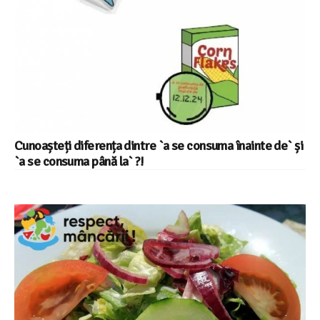
Cunoașteți diferența dintre `a se consuma înainte de` și
`a se consuma până la` ?!