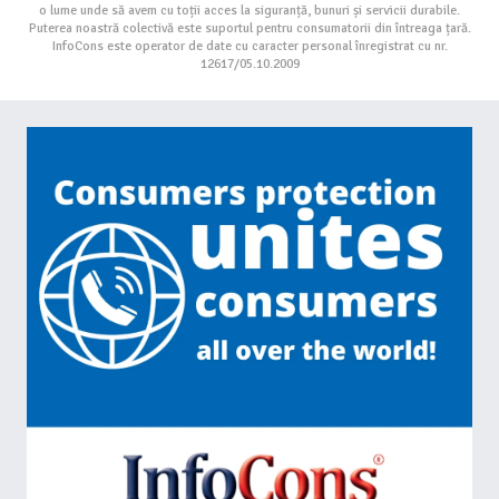
o lume unde să avem cu toții acces la siguranță, bunuri și servicii durabile.
Puterea noastră colectivă este suportul pentru consumatorii din întreaga țară.
InfoCons este operator de date cu caracter personal înregistrat cu nr.
12617/05.10.2009