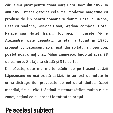
căruia s-a jucat pentru prima oară Hora Unirii din 1857. În
anii 1850 strada găzduia cele mai moderne magazine cu
produse de lux pentru doamne și domni, Hotel d’Europe,
Casa cu Madone, Biserica Banu, Grădina Primăriei, Hotel
Palace sau Hotel Traian. Tot aici, în casele M-me
Alexandre foste Lepadatu, la etaj, a locuit în 1875,
proapăt convalescent abia ieșit din spitalul sf. Spiridon,
poetul nostru național, Mihai Eminescu. Imobilul avea 28
de camere, 2 etaje la stradă și 3 la curte.
Din păcate, cele mai multe clădiri de pe traseul străzii
Lăpușneanu nu mai există astăzi, fie au fost demolate în
urma distrugerilor provocate de cel de-al doilea război
mondial, fie au căzut victimă sistematizărilor multiple ale
zonei, acțiuni ce au erodat identitatea orașului.
Pe același subiect