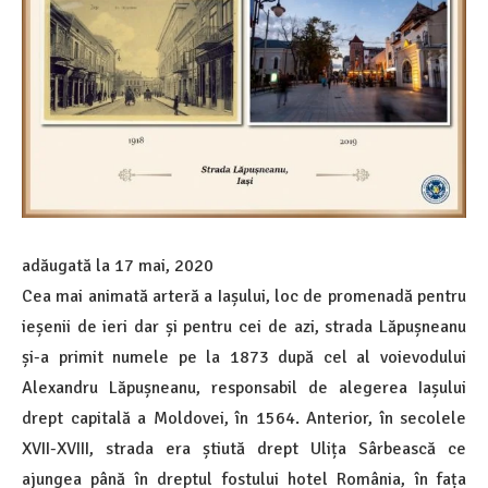
adăugată la
17 mai, 2020
Cea mai animată arteră a Iașului, loc de promenadă pentru
ieșenii de ieri dar și pentru cei de azi, strada Lăpușneanu
și-a primit numele pe la 1873 după cel al voievodului
Alexandru Lăpușneanu, responsabil de alegerea Iașului
drept capitală a Moldovei, în 1564. Anterior, în secolele
XVII-XVIII, strada era știută drept Ulița Sârbească ce
ajungea până în dreptul fostului hotel România, în fața