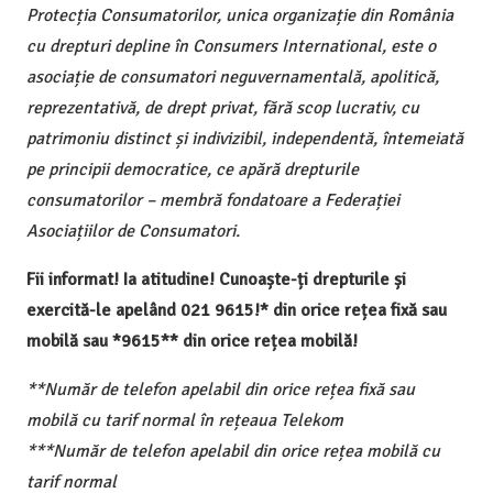
Protecția Consumatorilor, unica organizație din România
cu drepturi depline în Consumers International, este o
asociație de consumatori neguvernamentală, apolitică,
reprezentativă, de drept privat, fără scop lucrativ, cu
patrimoniu distinct și indivizibil, independentă, întemeiată
pe principii democratice, ce apără drepturile
consumatorilor – membră fondatoare a Federației
Asociațiilor de Consumatori.
Fii informat! Ia atitudine! Cunoaște-ți drepturile și
exercită-le apelând 021 9615!* din orice rețea fixă sau
mobilă sau *9615** din orice rețea mobilă!
**Număr de telefon apelabil din orice rețea fixă sau
mobilă cu tarif normal în rețeaua Telekom
***Număr de telefon apelabil din orice rețea mobilă cu
tarif normal