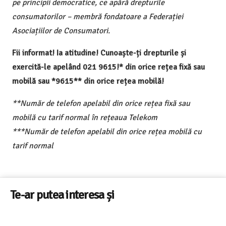
pe principii democratice, ce apără drepturile
consumatorilor – membră fondatoare a Federației
Asociațiilor de Consumatori.
Fii informat! Ia atitudine! Cunoaște-ți drepturile și
exercită-le apelând 021 9615!* din orice rețea fixă sau
mobilă sau *9615** din orice rețea mobilă!
**Număr de telefon apelabil din orice rețea fixă sau
mobilă cu tarif normal în rețeaua Telekom
***Număr de telefon apelabil din orice rețea mobilă cu
tarif normal
Te-ar putea interesa și