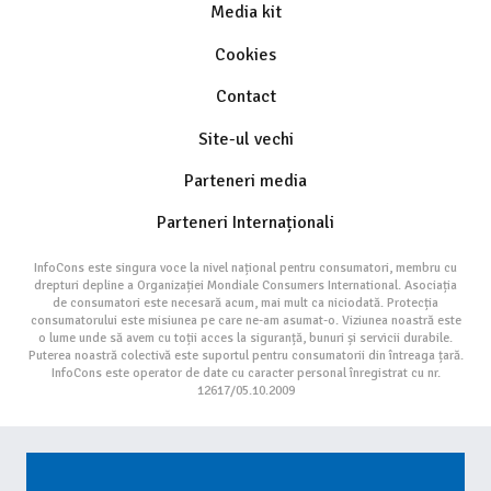
Media kit
Cookies
Contact
Site-ul vechi
Parteneri media
Parteneri Internaționali
InfoCons este singura voce la nivel național pentru consumatori, membru cu
drepturi depline a Organizației Mondiale Consumers International. Asociația
de consumatori este necesară acum, mai mult ca niciodată. Protecția
consumatorului este misiunea pe care ne-am asumat-o. Viziunea noastră este
o lume unde să avem cu toții acces la siguranță, bunuri și servicii durabile.
Puterea noastră colectivă este suportul pentru consumatorii din întreaga țară.
InfoCons este operator de date cu caracter personal înregistrat cu nr.
12617/05.10.2009