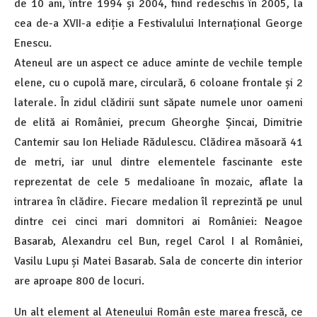
de 10 ani, între 1994 și 2004, fiind redeschis în 2005, la
cea de-a XVII-a ediție a Festivalului Internațional George
Enescu.
Ateneul are un aspect ce aduce aminte de vechile temple
elene, cu o cupolă mare, circulară, 6 coloane frontale și 2
laterale. În zidul clădirii sunt săpate numele unor oameni
de elită ai României, precum Gheorghe Șincai, Dimitrie
Cantemir sau Ion Heliade Rădulescu. Clădirea măsoară 41
de metri, iar unul dintre elementele fascinante este
reprezentat de cele 5 medalioane în mozaic, aflate la
intrarea în clădire. Fiecare medalion îl reprezintă pe unul
dintre cei cinci mari domnitori ai României: Neagoe
Basarab, Alexandru cel Bun, regel Carol I al României,
Vasilu Lupu și Matei Basarab. Sala de concerte din interior
are aproape 800 de locuri.
Un alt element al Ateneului Român este marea frescă, ce