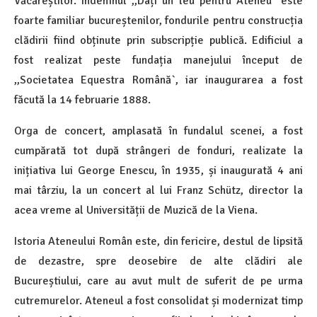
Văcăreștilor. Îndemnul ,,Dați un leu pentru Ateneu` este
foarte familiar bucureștenilor, fondurile pentru construcția
clădirii fiind obținute prin subscripție publică. Edificiul a
fost realizat peste fundația manejului început de
,,Societatea Equestra Română`, iar inaugurarea a fost
făcută la 14 februarie 1888.
Orga de concert, amplasată în fundalul scenei, a fost
cumpărată tot după strângeri de fonduri, realizate la
inițiativa lui George Enescu, în 1935, și inaugurată 4 ani
mai târziu, la un concert al lui Franz Schütz, director la
acea vreme al Universității de Muzică de la Viena.
Istoria Ateneului Român este, din fericire, destul de lipsită
de dezastre, spre deosebire de alte clădiri ale
Bucureștiului, care au avut mult de suferit de pe urma
cutremurelor. Ateneul a fost consolidat și modernizat timp