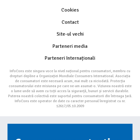
Cookies
Contact
Site-ul vechi
Parteneri media
Parteneri Internaționali
InfoCons este singura voce la nivel național pentru consumatori, membru cu
drepturi depline a Organizației Mondiale Consumers International. Asociația
de consumatori este necesară acum, mai mult ca niciodată. Protecția
consumatorului este misiunea pe care ne-am asumat-o. Viziunea noastră este
o lume unde să avem cu toții acces la siguranță, bunuri și servicii durabile.
Puterea noastră colectivă este suportul pentru consumatorii din întreaga țară.
InfoCons este operator de date cu caracter personal înregistrat cu nr.
12617/05.10.2009