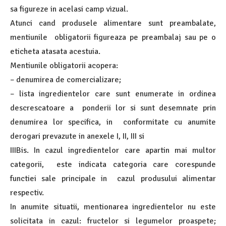
sa figureze in acelasi camp vizual.
Atunci cand produsele alimentare sunt preambalate,
mentiunile obligatorii figureaza pe preambalaj sau pe o
eticheta atasata acestuia.
Mentiunile obligatorii acopera:
– denumirea de comercializare;
– lista ingredientelor care sunt enumerate in ordinea
descrescatoare a ponderii lor si sunt desemnate prin
denumirea lor specifica, in conformitate cu anumite
derogari prevazute in anexele I, II, III si
IIIBis. In cazul ingredientelor care apartin mai multor
categorii, este indicata categoria care corespunde
functiei sale principale in cazul produsului alimentar
respectiv.
In anumite situatii, mentionarea ingredientelor nu este
solicitata in cazul: fructelor si legumelor proaspete;