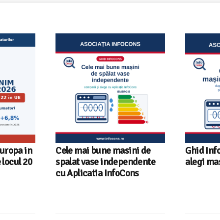
ini de
Ghid InfoCons – Cum sa
Sunetul l
endente
alegi masina de spalat vase
sfaturi u
ons
fiecare r
InfoCon