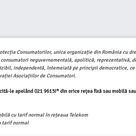
rotecția Consumatorilor, unica organizație din România cu dre
e consumatori neguvernamentală, apolitică, reprezentativă, d
ivizibil, independentă, întemeiată pe principii democratice, ce
ației Asociațiilor de Consumatori.
ercită-le apelând 021 9615!* din orice rețea fixă sau mobilă s
obilă cu tarif normal în rețeaua Telekom
 tarif normal