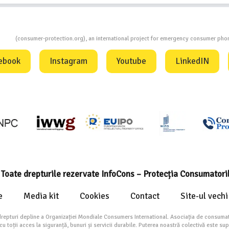
ion
(consumer-protection.org), an international project for emergency consumer ph
ebook
Instagram
Youtube
LinkedIN
Toate drepturile rezervate InfoCons – Protecția Consumatori
e
Media kit
Cookies
Contact
Site-ul vechi
drepturi depline a Organizației Mondiale Consumers International. Asociația de consumat
toții acces la siguranță, bunuri și servicii durabile. Puterea noastră colectivă este su