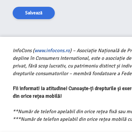
Salvează
InfoCons (
www.infocons.ro
) – Asociație Națională de P
depline în Consumers International, este o asociație d
privat, fără scop lucrativ, cu patrimoniu distinct și ind
drepturile consumatorilor – membră fondatoare a Feder
Fii informat! Ia atitudine! Cunoaște-ți drepturile și ex
din orice rețea mobilă!
**Număr de telefon apelabil din orice rețea fixă sau m
***Număr de telefon apelabil din orice rețea mobilă cu