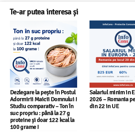
Te-ar putea interesa și
Salariul minim in Europa in
Cele mai bune mas
2026 – Romania pe locul 20
spalat vase indep
din 22 in UE
cu Aplicatia InfoC