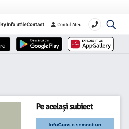
їну
Info utile
Contact
Contul Meu
Pe același subiect