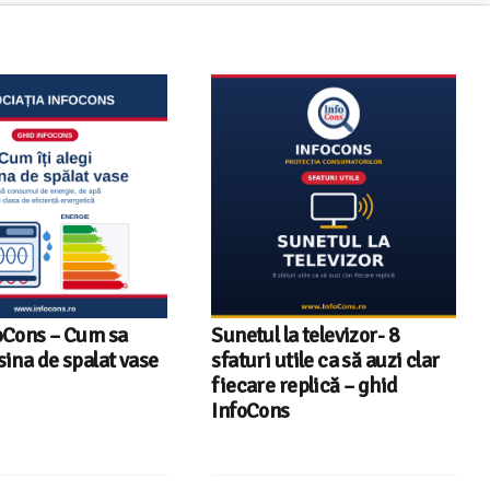
a televizor- 8
Televizoare Toshiba în
tile ca să auzi clar
România – gama de modele,
eplică – ghid
tehnologii și date statistice
s
InfoCons