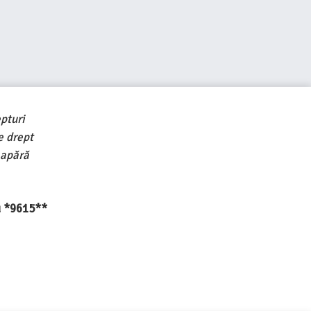
pturi
e drept
 apără
au *9615**