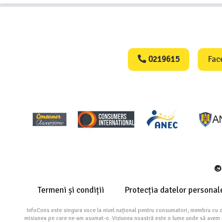
Consumers Protect
0219615
Fac
© 
Termeni și condiții
Protecția datelor personal
InfoCons este singura voce la nivel național pentru consumatori, membru cu 
misiunea pe care ne-am asumat-o. Viziunea noastră este o lume unde să avem cu 