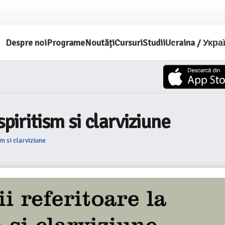
Despre noi
Programe
Noutăți
Cursuri
Studii
Ucraina / Укра
spiritism si clarviziune
m si clarviziune