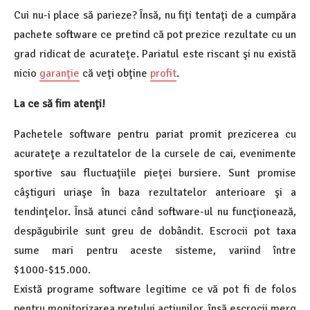
Cui nu-i place să parieze? Însă, nu fiţi tentaţi de a cumpăra
pachete software ce pretind că pot prezice rezultate cu un
grad ridicat de acurateţe. Pariatul este riscant şi nu există
nicio
garanţie
că veţi obţine
profit
.
La ce să fim atenţi!
Pachetele software pentru pariat promit prezicerea cu
acurateţe a rezultatelor de la cursele de cai, evenimente
sportive sau fluctuaţiile pieţei bursiere. Sunt promise
câştiguri uriaşe în baza rezultatelor anterioare şi a
tendinţelor. Însă atunci când software-ul nu funcţionează,
despăgubirile sunt greu de dobândit. Escrocii pot taxa
sume mari pentru aceste sisteme, variind între
$1000-$15.000.
Există programe software legitime ce vă pot fi de folos
pentru monitorizarea preţului acţiunilor, însă escrocii merg