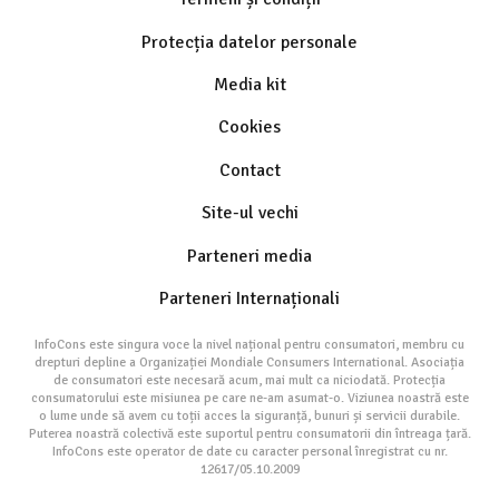
Protecția datelor personale
Media kit
Cookies
Contact
Site-ul vechi
Parteneri media
Parteneri Internaționali
InfoCons este singura voce la nivel național pentru consumatori, membru cu
drepturi depline a Organizației Mondiale Consumers International. Asociația
de consumatori este necesară acum, mai mult ca niciodată. Protecția
consumatorului este misiunea pe care ne-am asumat-o. Viziunea noastră este
o lume unde să avem cu toții acces la siguranță, bunuri și servicii durabile.
Puterea noastră colectivă este suportul pentru consumatorii din întreaga țară.
InfoCons este operator de date cu caracter personal înregistrat cu nr.
12617/05.10.2009