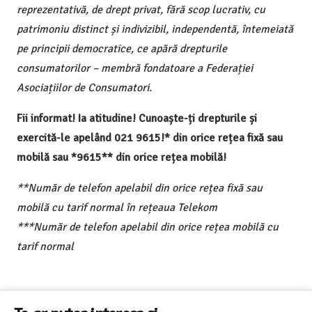
reprezentativă, de drept privat, fără scop lucrativ, cu
patrimoniu distinct și indivizibil, independentă, întemeiată
pe principii democratice, ce apără drepturile
consumatorilor – membră fondatoare a Federației
Asociațiilor de Consumatori.
Fii informat! Ia atitudine! Cunoaște-ți drepturile și
exercită-le apelând 021 9615!* din orice rețea fixă sau
mobilă sau *9615** din orice rețea mobilă!
**Număr de telefon apelabil din orice rețea fixă sau
mobilă cu tarif normal în rețeaua Telekom
***Număr de telefon apelabil din orice rețea mobilă cu
tarif normal