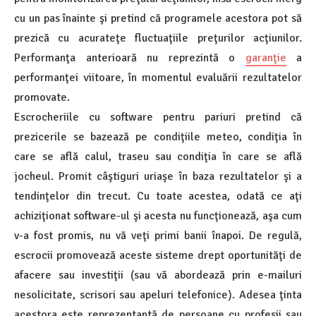
cu un pas înainte şi pretind că programele acestora pot să
prezică cu acurateţe fluctuaţiile preţurilor acţiunilor.
Performanţa anterioară nu reprezintă o
garanţie
a
performanţei viitoare, în momentul evaluării rezultatelor
promovate.
Escrocheriile cu software pentru pariuri pretind că
prezicerile se bazează pe condiţiile meteo, condiţia în
care se află calul, traseu sau condiţia în care se află
jocheul. Promit câştiguri uriaşe în baza rezultatelor şi a
tendinţelor din trecut. Cu toate acestea, odată ce aţi
achiziţionat software-ul şi acesta nu funcţionează, aşa cum
v-a fost promis, nu vă veţi primi banii înapoi. De regulă,
escrocii promovează aceste sisteme drept oportunităţi de
afacere sau investiţii (sau vă abordează prin e-mailuri
nesolicitate, scrisori sau apeluri telefonice). Adesea ţinta
acestora este reprezentantă de persoane cu profesii sau