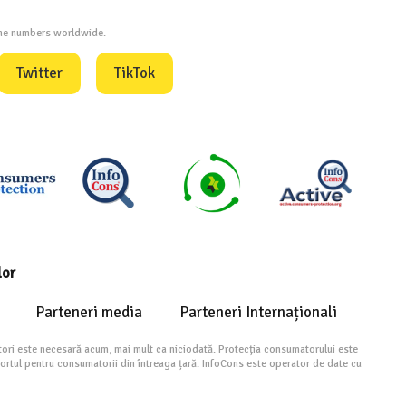
one numbers worldwide.
Twitter
TikTok
lor
Parteneri media
Parteneri Internaționali
ori este necesară acum, mai mult ca niciodată. Protecția consumatorului este
portul pentru consumatorii din întreaga țară. InfoCons este operator de date cu