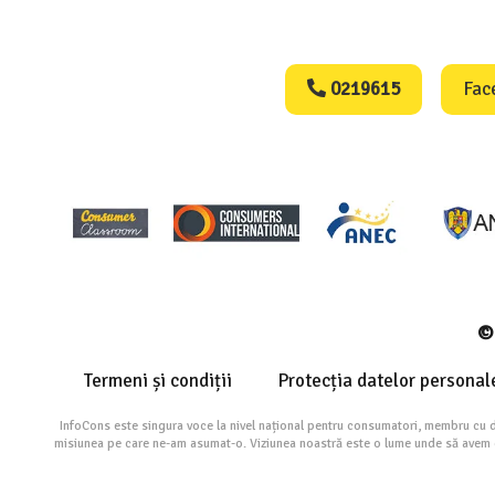
Consumers Protect
0219615
Fac
© 
Termeni și condiții
Protecția datelor personal
InfoCons este singura voce la nivel național pentru consumatori, membru cu 
misiunea pe care ne-am asumat-o. Viziunea noastră este o lume unde să avem cu 