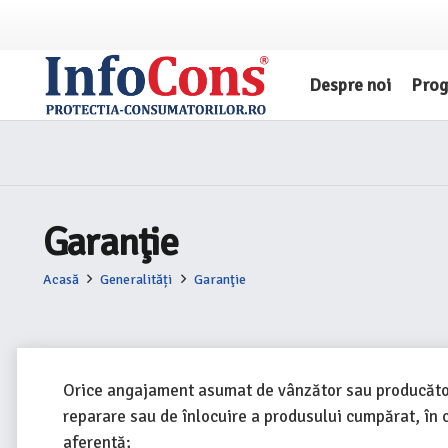
Despre noi
Pro
Garanţie
Acasă
Generalități
Garanţie
Orice angajament asumat de vânzător sau producător f
reparare sau de înlocuire a produsului cumpărat, în c
aferentă;