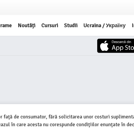
grame
Noutăți
Cursuri
Studii
Ucraina / Україну
I
aţă de consumator, fără solicitarea unor costuri suplimentar
azul în care acesta nu corespunde condiţiilor enunţate în decl