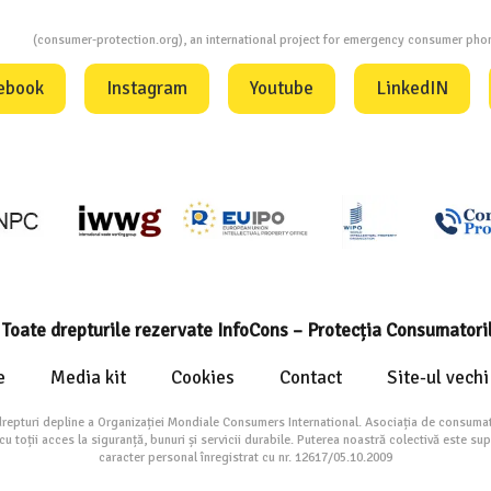
ion
(consumer-protection.org), an international project for emergency consumer ph
ebook
Instagram
Youtube
LinkedIN
Toate drepturile rezervate InfoCons – Protecția Consumatori
e
Media kit
Cookies
Contact
Site-ul vechi
drepturi depline a Organizației Mondiale Consumers International. Asociația de consumat
toții acces la siguranță, bunuri și servicii durabile. Puterea noastră colectivă este su
caracter personal înregistrat cu nr. 12617/05.10.2009