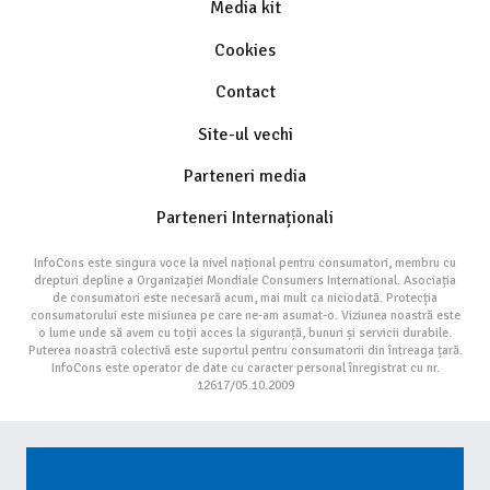
Media kit
Cookies
Contact
Site-ul vechi
Parteneri media
Parteneri Internaționali
InfoCons este singura voce la nivel național pentru consumatori, membru cu
drepturi depline a Organizației Mondiale Consumers International. Asociația
de consumatori este necesară acum, mai mult ca niciodată. Protecția
consumatorului este misiunea pe care ne-am asumat-o. Viziunea noastră este
o lume unde să avem cu toții acces la siguranță, bunuri și servicii durabile.
Puterea noastră colectivă este suportul pentru consumatorii din întreaga țară.
InfoCons este operator de date cu caracter personal înregistrat cu nr.
12617/05.10.2009