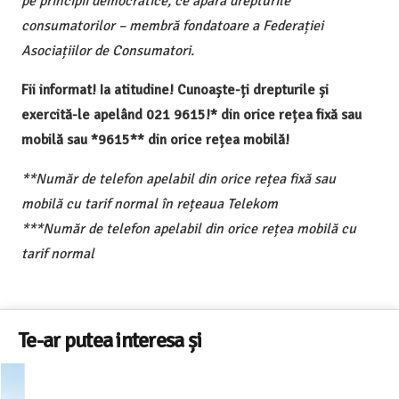
pe principii democratice, ce apără drepturile
consumatorilor – membră fondatoare a Federației
Asociațiilor de Consumatori.
Fii informat! Ia atitudine! Cunoaște-ți drepturile și
exercită-le apelând 021 9615!* din orice rețea fixă sau
mobilă sau *9615** din orice rețea mobilă!
**Număr de telefon apelabil din orice rețea fixă sau
mobilă cu tarif normal în rețeaua Telekom
***Număr de telefon apelabil din orice rețea mobilă cu
tarif normal
Te-ar putea interesa și