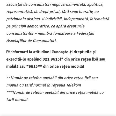
asociație de consumatori neguvernamentală, apolitică,
reprezentativă, de drept privat, fără scop lucrativ, cu
patrimoniu distinct și indivizibil, independentă, întemeiată
pe principii democratice, ce apără drepturile
consumatorilor – membră fondatoare a Federației
Asociațiilor de Consumatori.
Fii informat! Ia atitudine! Cunoaște-ți drepturile și
exercită-le apelând 021 9615!* din orice rețea fixă sau
mobilă sau *9615** din orice rețea mobilă!
**Număr de telefon apelabil din orice rețea fixă sau
mobilă cu tarif normal în rețeaua Telekom
***Număr de telefon apelabil din orice rețea mobilă cu
tarif normal