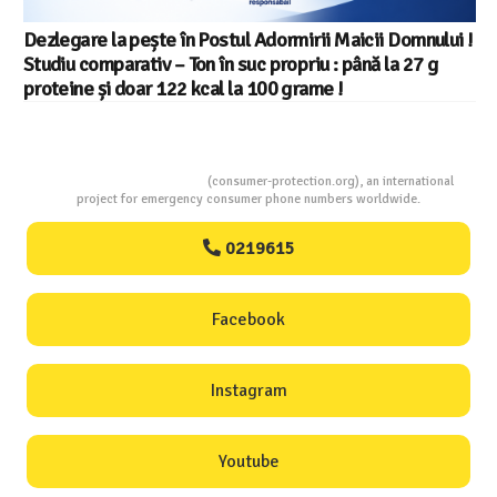
Salariul minim in Europa in 2026 – Romania pe locul 20
din 22 in UE
Consumers Protection
(consumer-protection.org), an international
project for emergency consumer phone numbers worldwide.
0219615
Facebook
Instagram
Youtube