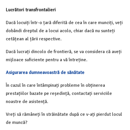
Lucrători transfrontalieri
Dacă locuiți într-o țară diferită de cea în care munciți, veți
dobândi dreptul de a locui acolo, chiar dacă nu sunteți
cetățean al țării respective.
Dacă lucrați dincolo de frontieră, se va considera că aveți
mijloace suficiente pentru a vă întreține.
Asigurarea dumneavoastră de sănătate
În cazul în care întâmpinați probleme în obținerea
prestațiilor bazate pe reședință, contactați serviciile
noastre de asistență.
Vreți să rămâneți în străinătate după ce v-ați pierdut locul
de muncă?