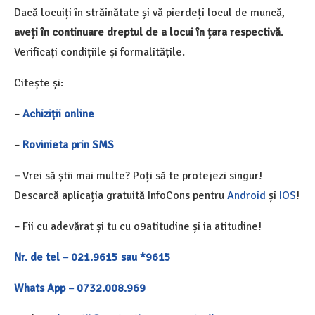
Dacă locuiți în străinătate și vă pierdeți locul de muncă,
aveți în continuare dreptul de a locui în țara respectivă
.
Verificați condițiile și formalitățile.
Citește și:
–
Achiziții online
–
Rovinieta prin SMS
–
Vrei să știi mai multe? Poți să te protejezi singur!
Descarcă aplicația gratuită InfoCons pentru
Android
și
IOS
!
– Fii cu adevărat și tu cu o9atitudine și ia atitudine!
Nr. de tel – 021.9615 sau *9615
Whats App – 0732.008.969