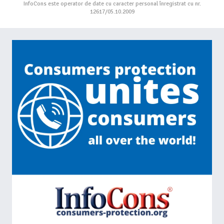
InfoCons este operator de date cu caracter personal înregistrat cu nr.
12617/05.10.2009