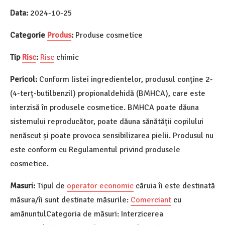
Data:
2024-10-25
Categorie
Produs
:
Produse cosmetice
Tip
Risc
:
Risc
chimic
Pericol:
Conform listei ingredientelor, produsul conține 2-
(4-terț-butilbenzil) propionaldehidă (BMHCA), care este
interzisă în produsele cosmetice. BMHCA poate dăuna
sistemului reproducător, poate dăuna sănătății copilului
nenăscut și poate provoca sensibilizarea pielii. Produsul nu
este conform cu Regulamentul privind produsele
cosmetice.
Masuri:
Tipul de
operator economic
căruia îi este destinată
măsura/îi sunt destinate măsurile:
Comerciant
cu
amănuntulCategoria de măsuri: Interzicerea