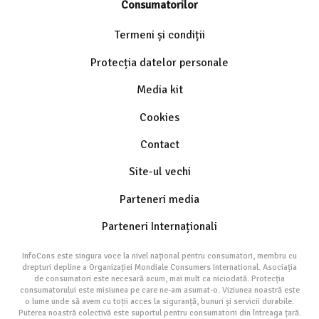
Consumatorilor
Termeni și condiții
Protecția datelor personale
Media kit
Cookies
Contact
Site-ul vechi
Parteneri media
Parteneri Internaționali
InfoCons este singura voce la nivel național pentru consumatori, membru cu
drepturi depline a Organizației Mondiale Consumers International. Asociația
de consumatori este necesară acum, mai mult ca niciodată. Protecția
consumatorului este misiunea pe care ne-am asumat-o. Viziunea noastră este
o lume unde să avem cu toții acces la siguranță, bunuri și servicii durabile.
Puterea noastră colectivă este suportul pentru consumatorii din întreaga țară.