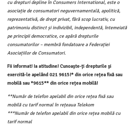
cu drepturi depline în Consumers International, este o
asociație de consumatori neguvernamentală, apolitică,
reprezentativă, de drept privat, fără scop lucrativ, cu
patrimoniu distinct și indivizibil, independentă, întemeiată
pe principii democratice, ce apără drepturile
consumatorilor – membră fondatoare a Federației
Asociațiilor de Consumatori.
Fii informat! Ia atitudine! Cunoaște-ți drepturile și
exercită-le apelând 021 9615!* din orice rețea fixă sau
mobilă sau *9615** din orice rețea mobilă!
**Număr de telefon apelabil din orice rețea fixă sau
mobilă cu tarif normal în rețeaua Telekom
***Număr de telefon apelabil din orice rețea mobilă cu
tarif normal