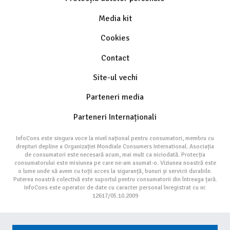
Media kit
Cookies
Contact
Site-ul vechi
Parteneri media
Parteneri Internaționali
InfoCons este singura voce la nivel național pentru consumatori, membru cu
drepturi depline a Organizației Mondiale Consumers International. Asociația
de consumatori este necesară acum, mai mult ca niciodată. Protecția
consumatorului este misiunea pe care ne-am asumat-o. Viziunea noastră este
o lume unde să avem cu toții acces la siguranță, bunuri și servicii durabile.
Puterea noastră colectivă este suportul pentru consumatorii din întreaga țară.
InfoCons este operator de date cu caracter personal înregistrat cu nr.
12617/05.10.2009