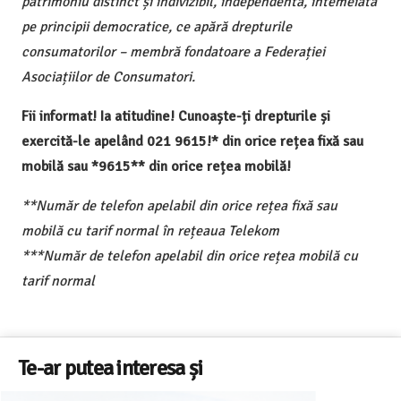
patrimoniu distinct și indivizibil, independentă, întemeiată
pe principii democratice, ce apără drepturile
consumatorilor – membră fondatoare a Federației
Asociațiilor de Consumatori.
Fii informat! Ia atitudine! Cunoaște-ți drepturile și
exercită-le apelând 021 9615!* din orice rețea fixă sau
mobilă sau *9615** din orice rețea mobilă!
**Număr de telefon apelabil din orice rețea fixă sau
mobilă cu tarif normal în rețeaua Telekom
***Număr de telefon apelabil din orice rețea mobilă cu
tarif normal
Te-ar putea interesa și