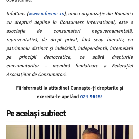
InfoCons (
www.infocons.ro
), unica organizație din România
cu drepturi depline în Consumers International, este o
asociație de consumatori neguvernamentală,
reprezentativă, de drept privat, fără scop lucrativ, cu
patrimoniu distinct și indivizibil, independentă, întemeiată
pe principii democratice, ce apără drepturile
consumatorilor – membră fondatoare a Federației
Asociațiilor de Consumatori.
Fii informat! Ia atitudine! Cunoaște-ți drepturile și
exercita-le apelând
021 9615
!
Pe același subiect