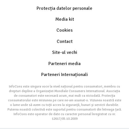
Protecția datelor personale
Media kit
Cookies
Contact
Site-ul vechi
Parteneri media
Parteneri Internaționali
InfoCons este singura voce la nivel național pentru consumatori, membru cu
drepturi depline a Organizației Mondiale Consumers International. Asociația
de consumatori este necesară acum, mai mult ca niciodată. Protecția
consumatorului este misiunea pe care ne-am asumat-o. Viziunea noastră este
o lume unde să avem cu toții acces la siguranță, bunuri și servicii durabile.
Puterea noastră colectivă este suportul pentru consumatorii din întreaga țară.
InfoCons este operator de date cu caracter personal înregistrat cu nr.
12617/05.10.2009