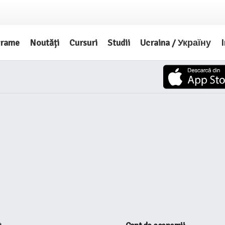
grame
Noutăți
Cursuri
Studii
Ucraina / Україну
I