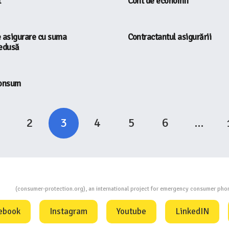
t
Cont de economii
e asigurare cu suma
Contractantul asigurării
redusă
consum
2
3
4
5
6
…
ion
(consumer-protection.org), an international project for emergency consumer ph
ebook
Instagram
Youtube
LinkedIN