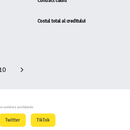
Contract cadru
Costul total al creditului
10
one numbers worldwide.
Twitter
TikTok