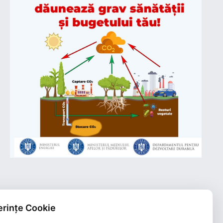
rințe Cookie
Plățile online efectuate pe acest site
sunt procesate de către Netopia Payments