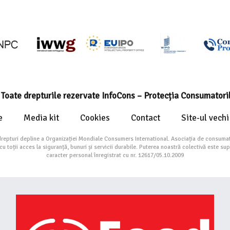
Toate drepturile rezervate InfoCons – Protecția Consumatori
e
Media kit
Cookies
Contact
Site-ul vechi
drepturi depline a Organizației Mondiale Consumers International. Asociația de consumat
toții acces la siguranță, bunuri și servicii durabile. Puterea noastră colectivă este su
caracter personal înregistrat cu nr. 12617/05.10.2009