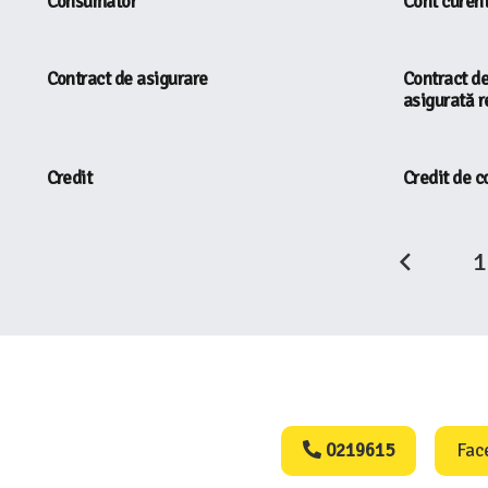
Consumator
Cont curen
Contract de asigurare
Contract d
asigurată 
Credit
Credit de 
1
Consumers Protect
0219615
Fac