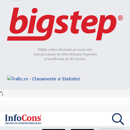
Plățile online efectuate pe acest site
sunt procesate de către Netopia Payments
și beneficiază de 3D-Secure.
";