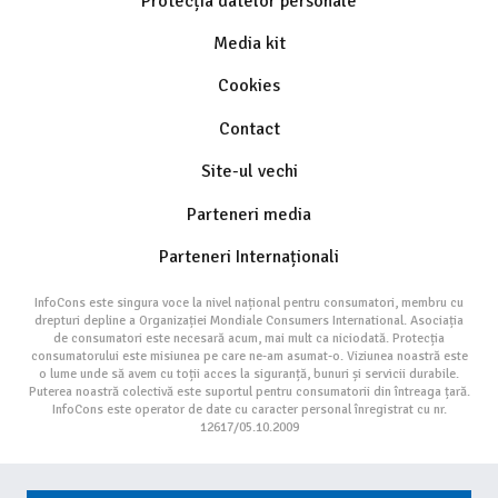
Protecția datelor personale
Media kit
Cookies
Contact
Site-ul vechi
Parteneri media
Parteneri Internaționali
InfoCons este singura voce la nivel național pentru consumatori, membru cu
drepturi depline a Organizației Mondiale Consumers International. Asociația
de consumatori este necesară acum, mai mult ca niciodată. Protecția
consumatorului este misiunea pe care ne-am asumat-o. Viziunea noastră este
o lume unde să avem cu toții acces la siguranță, bunuri și servicii durabile.
Puterea noastră colectivă este suportul pentru consumatorii din întreaga țară.
InfoCons este operator de date cu caracter personal înregistrat cu nr.
12617/05.10.2009