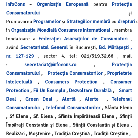
InfoCons
–
Organizație Europeană
pentru
Protecția
Consumatorului
și
Promovarea
Programelor
și
Strategiilor
membră
cu
drepturi
d
în
Organizația Mondială
Consumers International
, membra
fondatoare a
Federației Asociațiilor de Consumatori
,
având
Secretariatul General
în București,
Bd. Mărășești ,
nr. 127-129
, sector 4, tel:
021/319.32.66
, mail
:
secretariat@infocons.ro
,
Protecția
Consumatorului
,
Protecția Consumatorilor
,
Proprietate
Intelectuală
,
Consumers Protection
,
Consumer
Protection
,
Fii Un Exemplu
,
Dezvoltare Durabilă
,
Smart
Deal
,
Green Deal
,
Alertă
,
Alerte
,
Telefonul
Consumatorului
,
Telefonul Consumatorilor
, Sfânta Elena
, Sf Elena , Sf. Elena , Sfânta Împărăteasă Elena , Sfinții
Împărați Constantin și Elena , Sfinții Constantin și Elena ,
Realizări , Moștenire , Tradiția Creștină , Tradiții Creștine ,