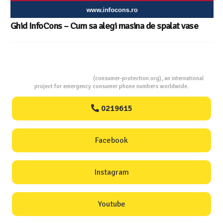
Ghid InfoCons – Cum sa alegi masina de spalat vase
Consumers Protection
(consumer-protection.org), an international
project for emergency consumer phone numbers worldwide.
0219615
Facebook
Instagram
Youtube