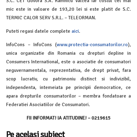
S.C. CET Govora S.A. Ramnicu Valcea iar costul cel mai
mic este in valoare de 193,20 lei si este platit de S.C.
TERMIC CALOR SERV S.R.L. – TELEORMAN.
Puteti regasi datele complete
aici
.
InfoCons – InfoCons (
www.protectia-consumatorilor.ro
),
unica organizatie din Romania cu drepturi depline in
Consumers International, este o asociatie de consumatori
neguvernamentala, reprezentativa, de drept privat, fara
scop lucrativ, cu patrimoniu distinct si indivizibil,
independenta, intemeiata pe principii democratice, ce
apara drepturile consumatorilor – membra fondatoare a
Federatiei Asociatiilor de Consumatori.
FII INFORMAT! IA ATITUDINE! – 0219615
Pe același subiect