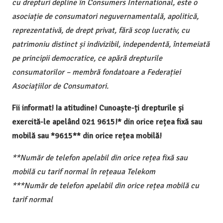
cu drepturi depline în Consumers International, este o
asociație de consumatori neguvernamentală, apolitică,
reprezentativă, de drept privat, fără scop lucrativ, cu
patrimoniu distinct și indivizibil, independentă, întemeiată
pe principii democratice, ce apără drepturile
consumatorilor – membră fondatoare a Federației
Asociațiilor de Consumatori.
Fii informat! Ia atitudine! Cunoaște-ți drepturile și
exercită-le apelând 021 9615!* din orice rețea fixă sau
mobilă sau *9615** din orice rețea mobilă!
**Număr de telefon apelabil din orice rețea fixă sau
mobilă cu tarif normal în rețeaua Telekom
***Număr de telefon apelabil din orice rețea mobilă cu
tarif normal