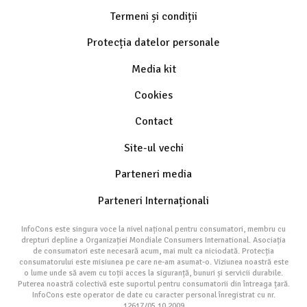
Termeni și condiții
Protecția datelor personale
Media kit
Cookies
Contact
Site-ul vechi
Parteneri media
Parteneri Internaționali
InfoCons este singura voce la nivel național pentru consumatori, membru cu
drepturi depline a Organizației Mondiale Consumers International. Asociația
de consumatori este necesară acum, mai mult ca niciodată. Protecția
consumatorului este misiunea pe care ne-am asumat-o. Viziunea noastră este
o lume unde să avem cu toții acces la siguranță, bunuri și servicii durabile.
Puterea noastră colectivă este suportul pentru consumatorii din întreaga țară.
InfoCons este operator de date cu caracter personal înregistrat cu nr.
12617/05.10.2009