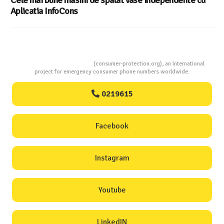
Cele mai bune masini de spalat vase independente cu
Aplicatia InfoCons
Consumers Protection
(consumer-protection.org), an international
project for emergency consumer phone numbers worldwide.
0219615
Facebook
Instagram
Youtube
LinkedIN