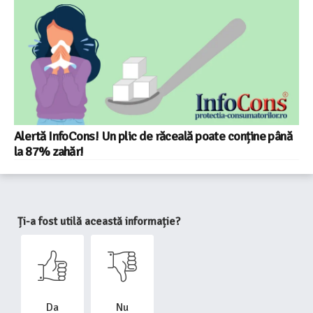
Alertă InfoCons! Un plic de răceală poate conține până
la 87% zahăr!​
Ți-a fost utilă această informație?
Da
Nu