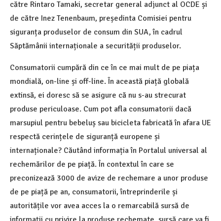
către Rintaro Tamaki, secretar general adjunct al OCDE și
de către Inez Tenenbaum, președinta Comisiei pentru
siguranța produselor de consum din SUA, în cadrul
Săptămânii internaționale a securității produselor.
Consumatorii cumpără din ce în ce mai mult de pe piața
mondială, on-line și off-line. În această piață globală
extinsă, ei doresc să se asigure că nu s-au strecurat
produse periculoase. Cum pot afla consumatorii dacă
marsupiul pentru bebeluș sau bicicleta fabricată în afara UE
respectă cerințele de siguranță europene și
internaționale? Căutând informația în Portalul universal al
rechemărilor de pe piață. În contextul în care se
preconizează 3000 de avize de rechemare a unor produse
de pe piață pe an, consumatorii, întreprinderile și
autoritățile vor avea acces la o remarcabilă sursă de
informații cu privire la produse rechemate, sursă care va fi