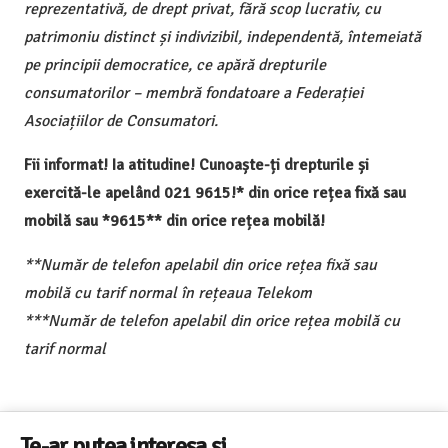
reprezentativă, de drept privat, fără scop lucrativ, cu
patrimoniu distinct și indivizibil, independentă, întemeiată
pe principii democratice, ce apără drepturile
consumatorilor – membră fondatoare a Federației
Asociațiilor de Consumatori.
Fii informat! Ia atitudine! Cunoaște-ți drepturile și
exercită-le apelând 021 9615!* din orice rețea fixă sau
mobilă sau *9615** din orice rețea mobilă!
**Număr de telefon apelabil din orice rețea fixă sau
mobilă cu tarif normal în rețeaua Telekom
***Număr de telefon apelabil din orice rețea mobilă cu
tarif normal
Te-ar putea interesa și