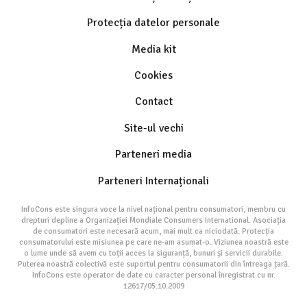
Protecția datelor personale
Media kit
Cookies
Contact
Site-ul vechi
Parteneri media
Parteneri Internaționali
InfoCons este singura voce la nivel național pentru consumatori, membru cu
drepturi depline a Organizației Mondiale Consumers International. Asociația
de consumatori este necesară acum, mai mult ca niciodată. Protecția
consumatorului este misiunea pe care ne-am asumat-o. Viziunea noastră este
o lume unde să avem cu toții acces la siguranță, bunuri și servicii durabile.
Puterea noastră colectivă este suportul pentru consumatorii din întreaga țară.
InfoCons este operator de date cu caracter personal înregistrat cu nr.
12617/05.10.2009