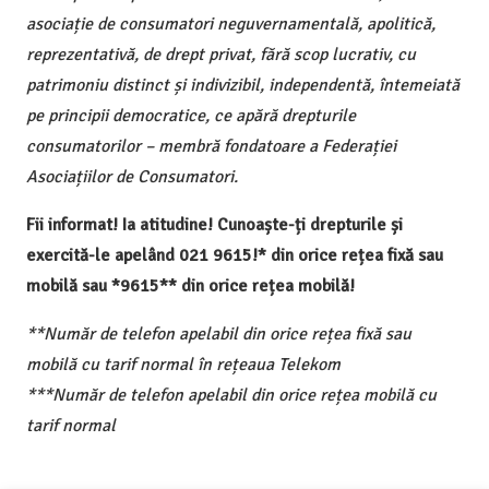
asociație de consumatori neguvernamentală, apolitică,
reprezentativă, de drept privat, fără scop lucrativ, cu
patrimoniu distinct și indivizibil, independentă, întemeiată
pe principii democratice, ce apără drepturile
consumatorilor – membră fondatoare a Federației
Asociațiilor de Consumatori.
Fii informat! Ia atitudine! Cunoaște-ți drepturile și
exercită-le apelând 021 9615!* din orice rețea fixă sau
mobilă sau *9615** din orice rețea mobilă!
**Număr de telefon apelabil din orice rețea fixă sau
mobilă cu tarif normal în rețeaua Telekom
***Număr de telefon apelabil din orice rețea mobilă cu
tarif normal