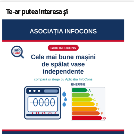
Te-ar putea interesa și
Ghid InfoCons – Cum sa alegi masina de spalat vase