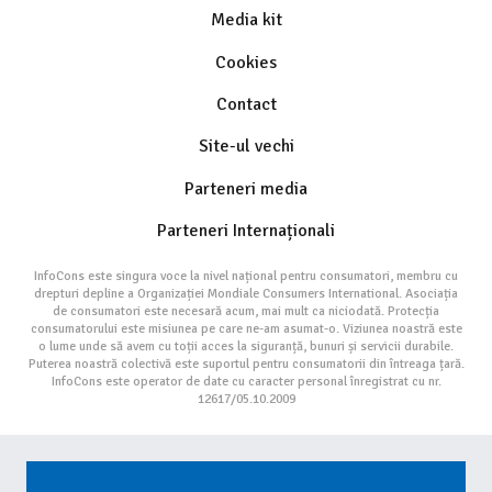
Media kit
Cookies
Contact
Site-ul vechi
Parteneri media
Parteneri Internaționali
InfoCons este singura voce la nivel național pentru consumatori, membru cu
drepturi depline a Organizației Mondiale Consumers International. Asociația
de consumatori este necesară acum, mai mult ca niciodată. Protecția
consumatorului este misiunea pe care ne-am asumat-o. Viziunea noastră este
o lume unde să avem cu toții acces la siguranță, bunuri și servicii durabile.
Puterea noastră colectivă este suportul pentru consumatorii din întreaga țară.
InfoCons este operator de date cu caracter personal înregistrat cu nr.
12617/05.10.2009