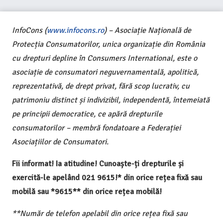
InfoCons (
www.infocons.ro
) – Asociație Națională de
Protecția Consumatorilor, unica organizație din România
cu drepturi depline în Consumers International, este o
asociație de consumatori neguvernamentală, apolitică,
reprezentativă, de drept privat, fără scop lucrativ, cu
patrimoniu distinct și indivizibil, independentă, întemeiată
pe principii democratice, ce apără drepturile
consumatorilor – membră fondatoare a Federației
Asociațiilor de Consumatori.
Fii informat! Ia atitudine! Cunoaște-ți drepturile și
exercită-le apelând 021 9615!* din orice rețea fixă sau
mobilă sau *9615** din orice rețea mobilă!
**Număr de telefon apelabil din orice rețea fixă sau