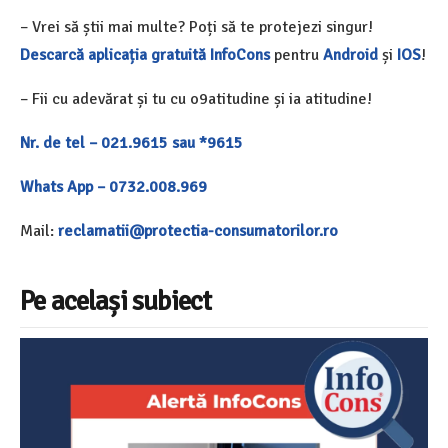
– Vrei să știi mai multe? Poți să te protejezi singur!
Descarcă aplicația gratuită InfoCons
pentru
Android
și
IOS
!
– Fii cu adevărat și tu cu o9atitudine și ia atitudine!
Nr. de tel – 021.9615 sau *9615
Whats App – 0732.008.969
Mail:
reclamatii@protectia-consumatorilor.ro
Pe același subiect