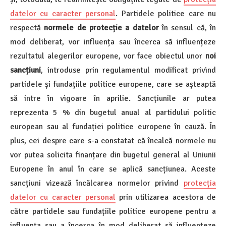
datelor cu caracter personal
. Partidele politice care nu
respectă
normele de protecție a datelor
în sensul că, în
mod deliberat, vor influența sau încerca să influențeze
rezultatul alegerilor europene, vor face obiectul unor
noi
sancțiuni
, introduse prin regulamentul modificat privind
partidele și fundațiile politice europene, care se așteaptă
să intre în vigoare în aprilie. Sancțiunile ar putea
reprezenta 5 % din bugetul anual al partidului politic
european sau al fundației politice europene în cauză. În
plus, cei despre care s-a constatat că încalcă normele nu
vor putea solicita finanțare din bugetul general al Uniunii
Europene în anul în care se aplică sancțiunea. Aceste
sancțiuni vizează încălcarea normelor privind
protecția
datelor cu caracter personal
prin utilizarea acestora de
către partidele sau fundațiile politice europene pentru a
influența sau a încerca în mod deliberat să influențeze