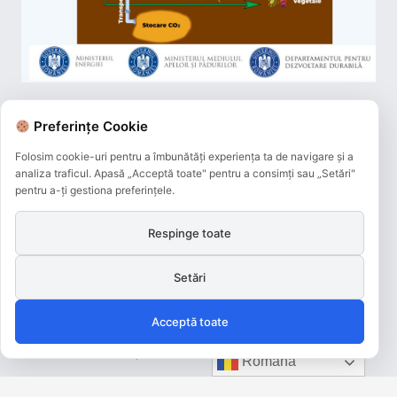
Preferințe Cookie
Folosim cookie-uri pentru a îmbunătăți experiența ta de navigare și a
analiza traficul. Apasă „Acceptă toate" pentru a consimți sau „Setări"
pentru a-ți gestiona preferințele.
Respinge toate
Setări
Acceptă toate
Plățile online efectuate pe acest site
sunt procesate de către Netopia Payments
și beneficiază de 3D-Secure.
Română