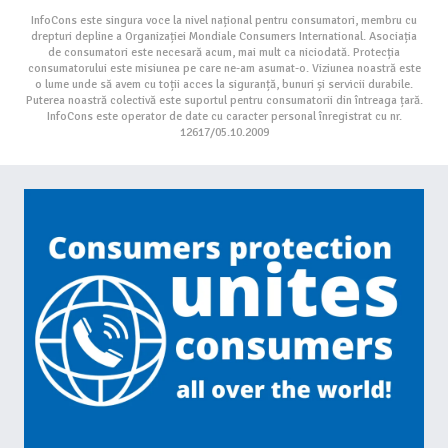
InfoCons este singura voce la nivel național pentru consumatori, membru cu
drepturi depline a Organizației Mondiale Consumers International. Asociația
de consumatori este necesară acum, mai mult ca niciodată. Protecția
consumatorului este misiunea pe care ne-am asumat-o. Viziunea noastră este
o lume unde să avem cu toții acces la siguranță, bunuri și servicii durabile.
Puterea noastră colectivă este suportul pentru consumatorii din întreaga țară.
InfoCons este operator de date cu caracter personal înregistrat cu nr.
12617/05.10.2009