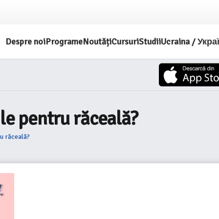
Despre noi
Programe
Noutăți
Cursuri
Studii
Ucraina / Укра
ile pentru răceală?
ru răceală?