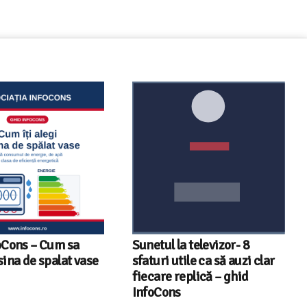
oCons – Cum sa
Sunetul la televizor- 8
sina de spalat vase
sfaturi utile ca să auzi clar
fiecare replică – ghid
InfoCons