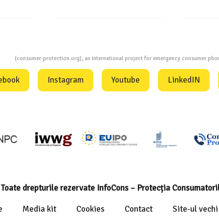
ion
(consumer-protection.org), an international project for emergency consumer ph
ebook
Instagram
Youtube
LinkedIN
Toate drepturile rezervate InfoCons – Protecția Consumatori
e
Media kit
Cookies
Contact
Site-ul vechi