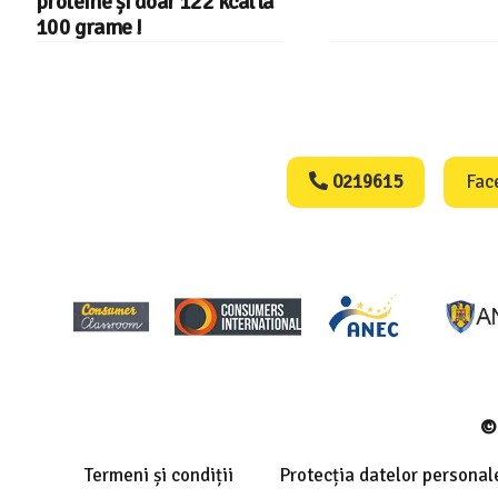
proteine și doar 122 kcal la
100 grame !
Consumers Protect
0219615
Fac
© 
Termeni și condiții
Protecția datelor personal