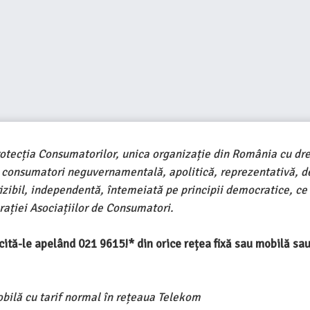
rotecția Consumatorilor, unica organizație din România cu dre
e consumatori neguvernamentală, apolitică, reprezentativă, d
ivizibil, independentă, întemeiată pe principii democratice, ce
ației Asociațiilor de Consumatori.
ercită-le apelând 021 9615!* din orice rețea fixă sau mobilă s
obilă cu tarif normal în rețeaua Telekom