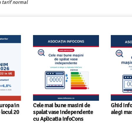
 tarif normal
Europa in
Cele mai bune masini de
Ghid Inf
locul 20
spalat vase independente
alegi ma
cu Aplicatia InfoCons