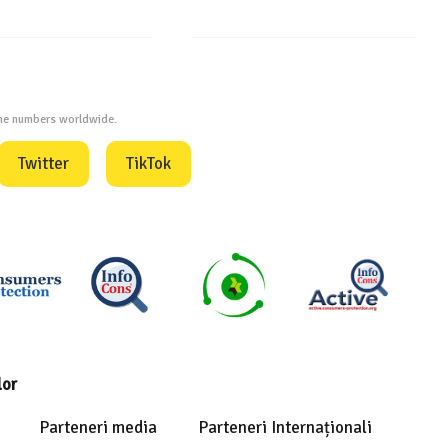
one numbers worldwide.
Twitter
TikTok
lor
Parteneri media
Parteneri Internaționali