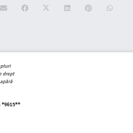
pturi
e drept
 apără
au *9615**