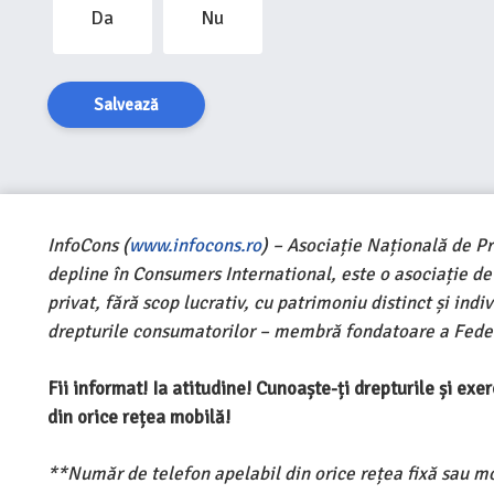
Da
Nu
Salvează
InfoCons (
www.infocons.ro
) – Asociație Națională de P
depline în Consumers International, este o asociație d
privat, fără scop lucrativ, cu patrimoniu distinct și ind
drepturile consumatorilor – membră fondatoare a Feder
Fii informat! Ia atitudine! Cunoaște-ți drepturile și ex
din orice rețea mobilă!
**Număr de telefon apelabil din orice rețea fixă sau m