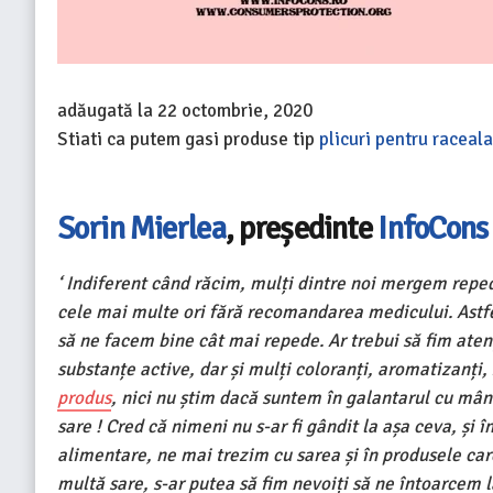
adăugată la
22 octombrie, 2020
Stiati ca putem gasi produse tip
plicuri pentru raceala
Sorin Mierlea
, președinte
InfoCons
‘ Indiferent când răcim, mulți dintre noi mergem repe
cele mai multe ori fără recomandarea medicului. Astfe
să ne facem bine cât mai repede. Ar trebui să fim aten
substanțe active, dar și mulți coloranți, aromatizanți,
produs
, nici nu știm dacă suntem în galantarul cu mâ
sare ! Cred că nimeni nu s-ar fi gândit la așa ceva, și 
alimentare, ne mai trezim cu sarea și în produsele car
multă sare, s-ar putea să fim nevoiți să ne întoarcem 