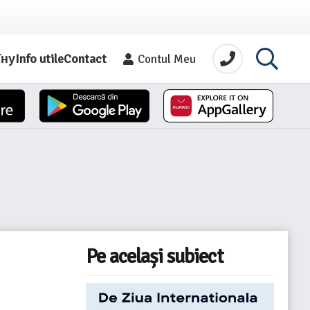
їну
Info utile
Contact
Contul Meu
Pe același subiect