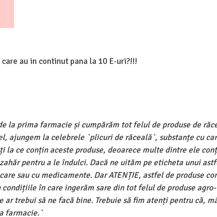
care au in continut pana la 10 E-uri?!!!
de la prima farmacie și cumpărăm tot felul de produse de răc
l, ajungem la celebrele `plicuri de răceală`, substanțe cu c
ți la ce conțin aceste produse, deoarece multe dintre ele conț
 zahăr pentru a le îndulci. Dacă ne uităm pe eticheta unui astf
ncare sau cu medicamente. Dar ATENȚIE, astfel de produse con
în condițiile în care ingerăm sare din tot felul de produse agro-
e ar trebui să ne facă bine. Trebuie să fim atenți pentru că, 
la farmacie.`