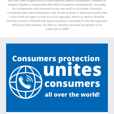
InfoCons este singura voce la nivel național pentru consumatori, membru cu
drepturi depline a Organizației Mondiale Consumers International. Asociația
de consumatori este necesară acum, mai mult ca niciodată. Protecția
consumatorului este misiunea pe care ne-am asumat-o. Viziunea noastră este
o lume unde să avem cu toții acces la siguranță, bunuri și servicii durabile.
Puterea noastră colectivă este suportul pentru consumatorii din întreaga țară.
InfoCons este operator de date cu caracter personal înregistrat cu nr.
12617/05.10.2009