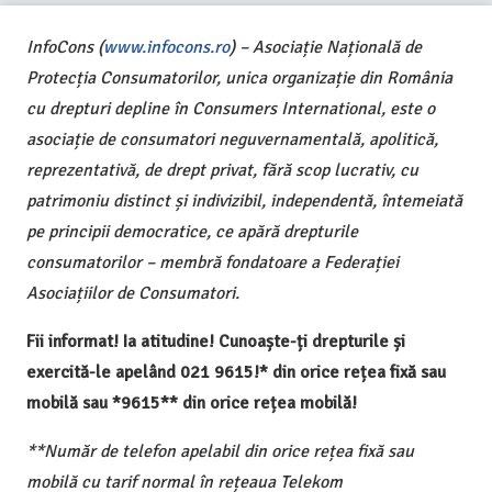
InfoCons (
www.infocons.ro
) – Asociație Națională de
Protecția Consumatorilor, unica organizație din România
cu drepturi depline în Consumers International, este o
asociație de consumatori neguvernamentală, apolitică,
reprezentativă, de drept privat, fără scop lucrativ, cu
patrimoniu distinct și indivizibil, independentă, întemeiată
pe principii democratice, ce apără drepturile
consumatorilor – membră fondatoare a Federației
Asociațiilor de Consumatori.
Fii informat! Ia atitudine! Cunoaște-ți drepturile și
exercită-le apelând 021 9615!* din orice rețea fixă sau
mobilă sau *9615** din orice rețea mobilă!
**Număr de telefon apelabil din orice rețea fixă sau
mobilă cu tarif normal în rețeaua Telekom