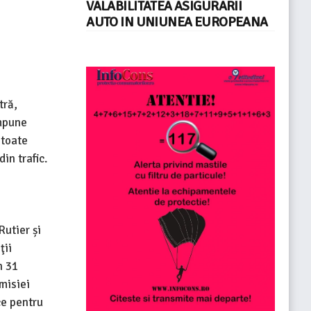
VALABILITATEA ASIGURARII
AUTO IN UNIUNEA EUROPEANA
tră,
impune
 toate
in trafic.
Rutier și
ţii
n 31
misiei
ce pentru