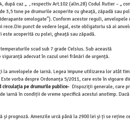
, după caz „ , respectiv Art.102 (alin.28) Codul Rutier – „ c
e 3,5 tone pe drumurile acoperite cu gheaţă, zăpadă sau pole
tiderapante omologate”). Conform acestor reguli, anvelopele 
ui rece.Din punct de vedere legal, este obligatoriu să ai anve
i este acoperită cu polei, gheață sau zăpadă.
d temperaturile scad sub 7 grade Celsius. Sub această
 siguranță adecvat în cazul unei frânări de urgență.
ți la anvelopele de iarnă. Legea impune utilizarea lor atât tim
 Este vorba despre Ordonanța 5/2011, care este în vigoare di
d circulația pe drumurile publice-
Dispoziţii generale, care p
 de iarnă în condiții de vreme specifică acestui anotimp. Dac
 și prognoză. Amenzile urcă până la 2900 lei și ți se reține ce