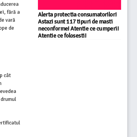
onducerea
i, fără a
Alerta protectia consumatorilor!
de vară
Astazi sunt 117 tipuri de masti
lope de
neconforme! Atentie ce cumperi!
Atentie ce folosesti!
p cât
n
revedea
ă drumul
rtificatul