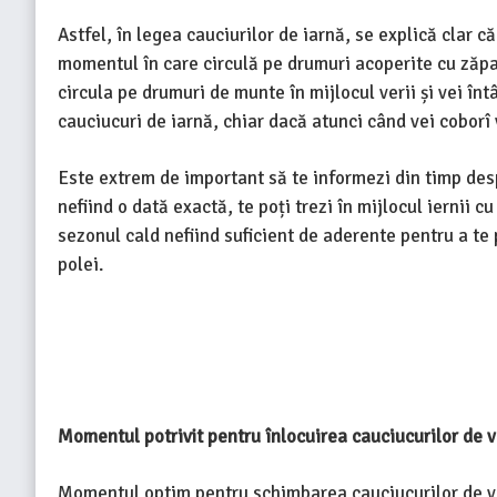
Astfel, în legea cauciurilor de iarnă, se explică clar 
momentul în care circulă pe drumuri acoperite cu zăpa
circula pe drumuri de munte în mijlocul verii și vei în
cauciucuri de iarnă, chiar dacă atunci când vei coborî 
Este extrem de important să te informezi din timp desp
nefiind o dată exactă, te poți trezi în mijlocul iernii 
sezonul cald nefiind suficient de aderente pentru a t
polei.
Momentul potrivit pentru înlocuirea cauciucurilor de 
Momentul optim pentru schimbarea cauciucurilor de vară