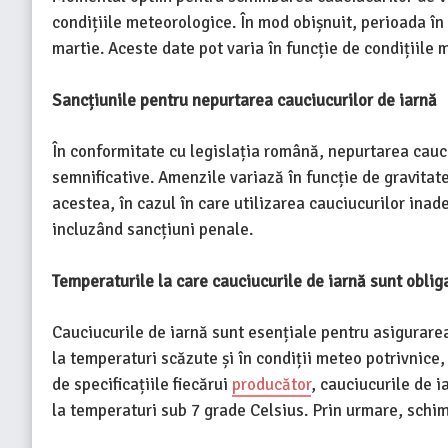
condițiile meteorologice. În mod obișnuit, perioada în
martie. Aceste date pot varia în funcție de condițiile m
Sancțiunile pentru nepurtarea cauciucurilor de iarnă
În conformitate cu legislația română, nepurtarea cauci
semnificative. Amenzile variază în funcție de gravitate
acestea, în cazul în care utilizarea cauciucurilor ina
incluzând sancțiuni penale.
Temperaturile la care cauciucurile de iarnă sunt obliga
Cauciucurile de iarnă sunt esențiale pentru asigurarea
la temperaturi scăzute și în condiții meteo potrivnice
de specificațiile fiecărui
producător
, cauciucurile de i
la temperaturi sub 7 grade Celsius. Prin urmare, schim