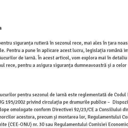
a
entru siguranța rutieră în sezonul rece, mai ales în țara noas
le. Pentru a pune în aplicare acest lucru, legislația română 
ciucurilor de iarnă. În acest articol, vom explora mai în detaliu
l rece, pentru a asigura siguranța dumneavoastră și a celor d
iucurilor pentru sezonul de iarnă este reglementată de Codul 
G 195/2002 privind circulația pe drumurile publice – Dispozi
elope omologate conform Directivei 92/23/CE a Consiliului di
emorcilor acestora, precum și montarea lor, Regulamentului Co
nite (CEE-ONU) nr. 30 sau Regulamentului Comisiei Economi