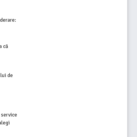
iderare:
a că
lui de
 service
alegi