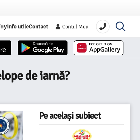
їну
Info utile
Contact
Contul Meu
lope de iarnă?
Pe același subiect