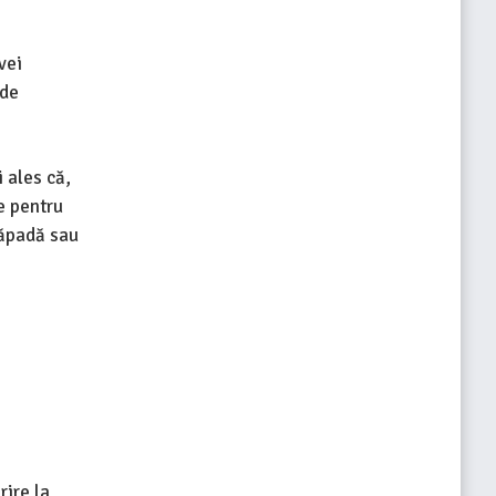
vei
 de
 ales că,
le pentru
zăpadă sau
rire la