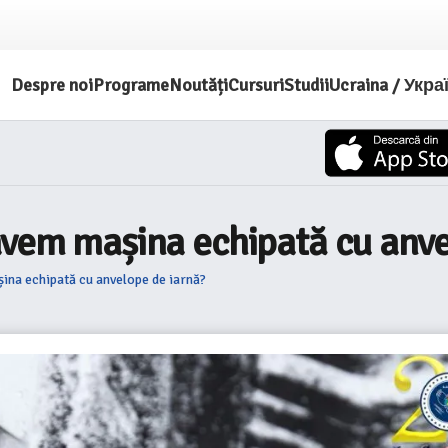
Despre noi
Programe
Noutăți
Cursuri
Studii
Ucraina / Укра
avem mașina echipată cu anve
ina echipată cu anvelope de iarnă?