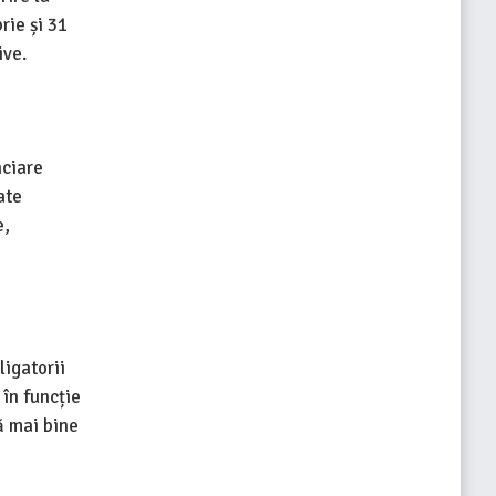
rie și 31
ive.
nciare
ate
e,
ligatorii
 în funcție
ză mai bine