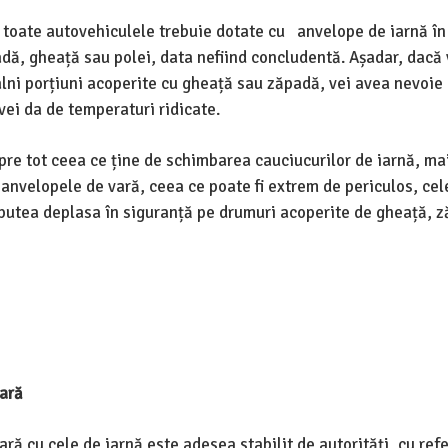
că toate autovehiculele trebuie dotate cu anvelope de iarnă în
dă, gheață sau polei, data nefiind concludentă. Așadar, dacă 
tâlni porțiuni acoperite cu gheață sau zăpadă, vei avea nevoie
vei da de temperaturi ridicate.
re tot ceea ce ține de schimbarea cauciucurilor de iarnă, mai
cu anvelopele de vară, ceea ce poate fi extrem de periculos, ce
e putea deplasa în siguranță pe drumuri acoperite de gheață, 
vară
 cu cele de iarnă este adesea stabilit de autorități, cu refe