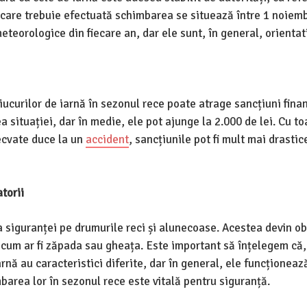
 care trebuie efectuată schimbarea se situează între 1 noiemb
eteorologice din fiecare an, dar ele sunt, în general, orientat
ucurilor de iarnă în sezonul rece poate atrage sancțiuni fina
a situației, dar în medie, ele pot ajunge la 2.000 de lei. Cu to
decvate duce la un
accident
, sancțiunile pot fi mult mai drastic
torii
 siguranței pe drumurile reci și alunecoase. Acestea devin ob
, cum ar fi zăpada sau gheața. Este important să înțelegem că,
arnă au caracteristici diferite, dar în general, ele funcționea
barea lor în sezonul rece este vitală pentru siguranță.