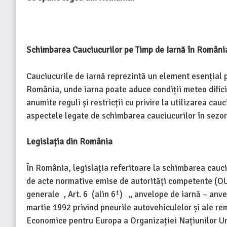
Schimbarea Cauciucurilor pe Timp de Iarnă în Români
Cauciucurile de iarnă reprezintă un element esențial p
România, unde iarna poate aduce condiții meteo difici
anumite reguli și restricții cu privire la utilizarea cau
aspectele legate de schimbarea cauciucurilor în sezonu
Legislația din România
În România, legislația referitoare la schimbarea cauc
de acte normative emise de autorități competente (OU
generale , Art. 6 (alin 6¹) „ anvelope de iarnă – anv
martie 1992 privind pneurile autovehiculelor și ale r
Economice pentru Europa a Organizației Națiunilor U