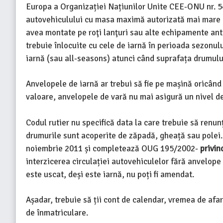
Europa a Organizației Națiunilor Unite CEE-ONU nr. 54
autovehiculului cu masa maximă autorizată mai mare d
avea montate pe roţi lanţuri sau alte echipamente an
trebuie înlocuite cu cele de iarnă în perioada sezonul
iarnă (sau all-seasons) atunci când suprafața drumulu
Anvelopele de iarnă ar trebui să fie pe mașină oricân
valoare, anvelopele de vară nu mai asigură un nivel de
Codul rutier nu specifică data la care trebuie să renun
drumurile sunt acoperite de zăpadă, gheață sau polei.
noiembrie 2011 și completează OUG 195/2002-
privin
interzicerea circulației autovehiculelor fără anvelope
este uscat, deși este iarnă, nu poți fi amendat.
Așadar, trebuie să ții cont de calendar, vremea de afară
de înmatriculare.