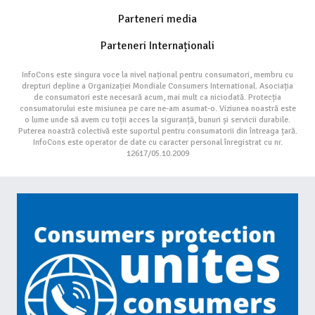
Parteneri media
Parteneri Internaționali
InfoCons este singura voce la nivel național pentru consumatori, membru cu
drepturi depline a Organizației Mondiale Consumers International. Asociația
de consumatori este necesară acum, mai mult ca niciodată. Protecția
consumatorului este misiunea pe care ne-am asumat-o. Viziunea noastră este
o lume unde să avem cu toții acces la siguranță, bunuri și servicii durabile.
Puterea noastră colectivă este suportul pentru consumatorii din întreaga țară.
InfoCons este operator de date cu caracter personal înregistrat cu nr.
12617/05.10.2009