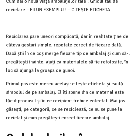
Cum dai o nouă viață ambalajelor tale : Ghidul tău de
reciclare – FII UN EXEMPLU ! – CITEȘTE ETICHETA
Reciclarea pare uneori complicată, dar în realitate ține de
câteva gesturi simple, repetate corect de fiecare dată.
Dacă știi în ce coș merge fiecare tip de ambalaj și cum să-l
pregătești înainte, ajuți ca materialele să fie refolosite, în
loc să ajungă la groapa de gunoi.
Primul pas este mereu același: citește eticheta și caută
simbolul de pe ambalaj. El îți spune din ce material este
făcut produsul și în ce recipient trebuie colectat. Mai jos
găsești, pe categorii, ce se reciclează, ce nu se pune la
reciclat și cum pregătești corect fiecare ambalaj.