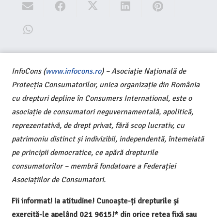
InfoCons (
www.infocons.ro
) – Asociație Națională de
Protecția Consumatorilor, unica organizație din România
cu drepturi depline în Consumers International, este o
asociație de consumatori neguvernamentală, apolitică,
reprezentativă, de drept privat, fără scop lucrativ, cu
patrimoniu distinct și indivizibil, independentă, întemeiată
pe principii democratice, ce apără drepturile
consumatorilor – membră fondatoare a Federației
Asociațiilor de Consumatori.
Fii informat! Ia atitudine! Cunoaște-ți drepturile și
exercită-le apelând 021 9615!* din orice rețea fixă sau